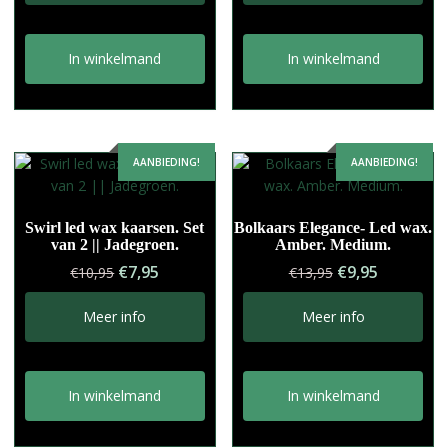
In winkelmand
In winkelmand
AANBIEDING!
AANBIEDING!
Swirl led wax kaarsen. Set
Bolkaars Elegance- Led wax.
van 2 || Jadegroen.
Amber. Medium.
Oorspronkelijke
Huidige
Oorspronkelij
Huidige
€
7,95
€
9,95
€
10,95
€
13,95
prijs
prijs
prijs
prijs
was:
is:
was:
is:
Meer info
Meer info
€10,95.
€7,95.
€13,95.
€9,95.
In winkelmand
In winkelmand