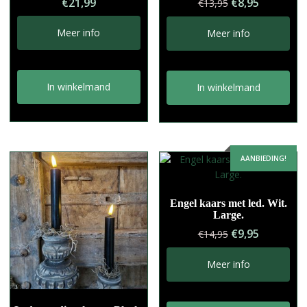
Oorspronkelij
Huidige
€
21,99
€
8,95
€
13,95
prijs
prijs
was:
is:
Meer info
Meer info
€13,95.
€8,95.
In winkelmand
In winkelmand
AANBIEDING!
Engel kaars met led. Wit.
Large.
Oorspronkelij
Huidige
€
9,95
€
14,95
prijs
prijs
was:
is:
Meer info
€14,95.
€9,95.