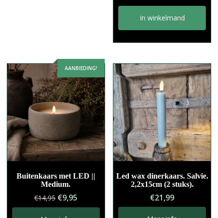
In winkelmand
AANBIEDING!
Buitenkaars met LED ||
Led wax dinerkaars. Salvie.
Medium.
2,2x15cm (2 stuks).
Oorspronkelijke
Huidige
€
9,95
€
21,99
€
14,95
prijs
prijs