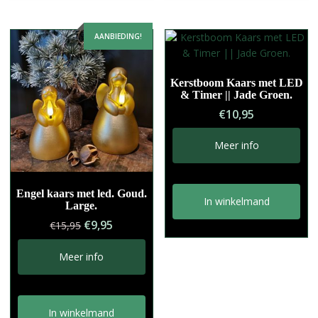
AANBIEDING!
Kerstboom Kaars met LED
& Timer || Jade Groen.
€
10,95
Meer info
Engel kaars met led. Goud.
In winkelmand
Large.
Oorspronkelijke
Huidige
€
9,95
€
15,95
prijs
prijs
was:
is:
Meer info
€15,95.
€9,95.
In winkelmand