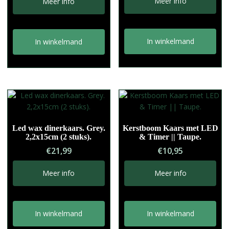
was:
is:
Meer info
Meer info
€14,95.
€9,95.
In winkelmand
In winkelmand
Led wax dinerkaars. Grey.
Kerstboom Kaars met LED
2,2x15cm (2 stuks).
& Timer || Taupe.
€
21,99
€
10,95
Meer info
Meer info
In winkelmand
In winkelmand