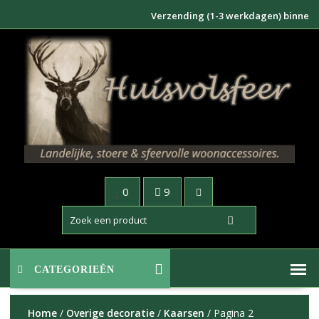
Doorgaan
Verzending (1-3 werkdagen) binnen NL €6
naar
inhoud
0
9
CATEGORIEËN
Home
/
Overige decoratie
/
Kaarsen
/ Pagina 2