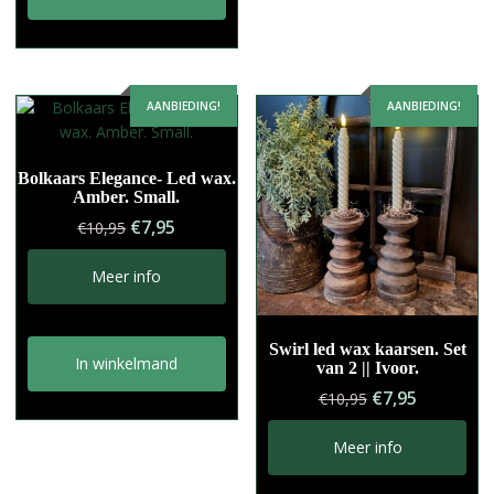
AANBIEDING!
AANBIEDING!
Bolkaars Elegance- Led wax.
Amber. Small.
Oorspronkelijke
Huidige
€
7,95
€
10,95
prijs
prijs
was:
is:
Meer info
€10,95.
€7,95.
Swirl led wax kaarsen. Set
In winkelmand
van 2 || Ivoor.
Oorspronkelij
Huidige
€
7,95
€
10,95
prijs
prijs
was:
is:
Meer info
€10,95.
€7,95.