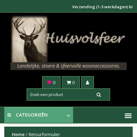
Doorgaan
Verzending (1-3 werkdagen) binnen
naar
inhoud
0
0
CATEGORIEËN
Home
/ Retourformulier