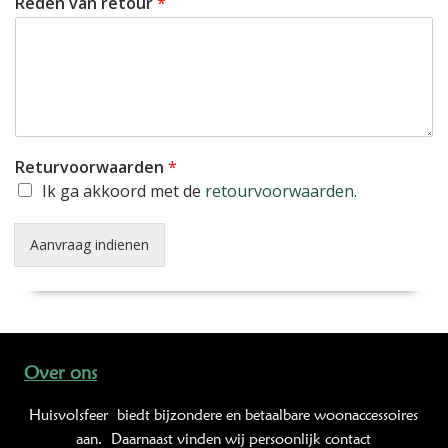
Reden van retour
*
r
e
t
o
u
r
*
Returvoorwaarden
*
Ik ga akkoord met de
retourvoorwaarden
.
Aanvraag indienen
Alternative:
Over ons
Huisvolsfeer
biedt bijzondere en betaalbare woonaccessoires
aan. Daarnaast vinden wij persoonlijk contact