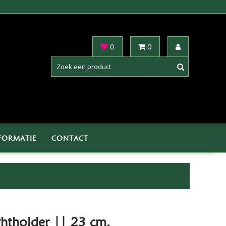
0
0
FORMATIE
CONTACT
ghtholder || 23 cm.