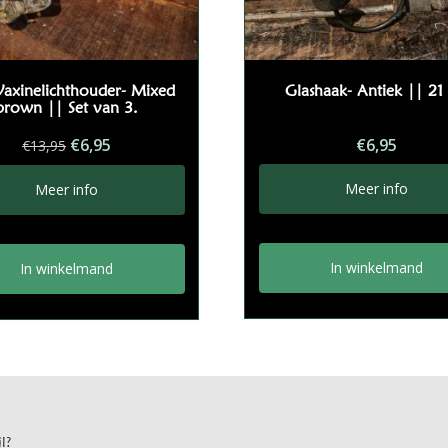
Waxinelichthouder- Mixed
Glashaak- Antiek || 21
brown || Set van 3.
Oorspronkelijke
Huidige
€
6,95
€
6,95
€
13,95
prijs
prijs
was:
is:
Meer info
Meer info
€13,95.
€6,95.
In winkelmand
In winkelmand
l?