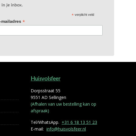
 in je inbox.
*
verplicht veld
*
-mailadres
Huisvolsfeer
Dorpsstraat 55
9551 AD Sellingen
(Afhalen van uw bestelling kan op
afspraak)
Tel/WhatsApp.
+31 6 18 13 51 23
E-mail:
info@huisvolsfeer.nl