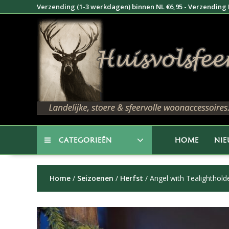
Doorgaan
Verzending (1-3 werkdagen) binnen NL €6,95 - Verzending B
naar
inhoud
CATEGORIEËN
HOME
NI
Home
/
Seizoenen
/
Herfst
/ Angel with Tealighthold