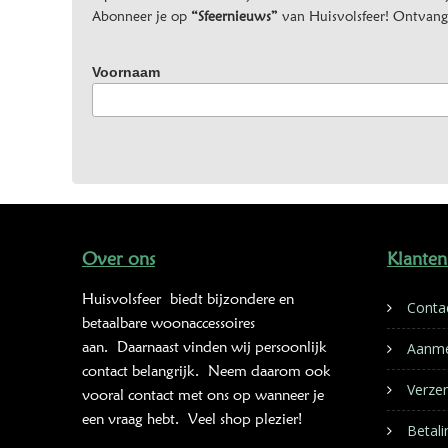
Abonneer je op
“Sfeernieuws”
van Huisvolsfeer! Ontvang d
Voornaam
Over ons
Klanten
Huisvolsfeer
biedt bijzondere en
Conta
betaalbare woonaccessoires
aan. Daarnaast vinden wij persoonlijk
Aanme
contact belangrijk. Neem daarom ook
Verze
vooral contact met ons op wanneer je
een vraag hebt. Veel shop plezier!
Betal