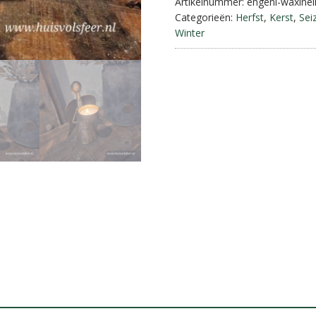
aantal
Artikelnummer:
engenl-waxinel
Categorieën:
Herfst
,
Kerst
,
Sei
Winter