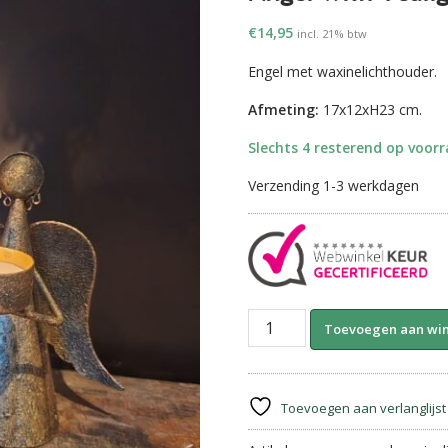
€
14,95
incl. 21% btw
Engel met waxinelichthouder.
Afmeting:
17x12xH23 cm.
Slechts 4 resterend op voor
Verzending 1-3 werkdagen
Angel
Toevoegen aan wi
with
Tealightholder
||
23
Toevoegen aan verlanglijst
cm.