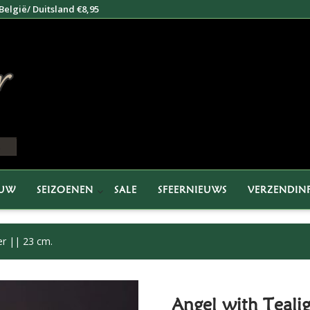
elgië/ Duitsland €8,95
EUW
SEIZOENEN
SALE
SFEERNIEUWS
VERZENDIN
er || 23 cm.
Angel with Teali