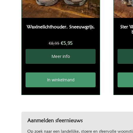
Waxinelichthouder. Sneeuwgrijs.
Ster 
Oorspronkelijke
Huidige
€
5,95
€
8,95
prijs
prijs
was:
is:
Meer info
€8,95.
€5,95.
In winkelmand
Aanmelden sfeernieuws
Op zoek naar een landelijke, stoere en sfeervolle woonstij