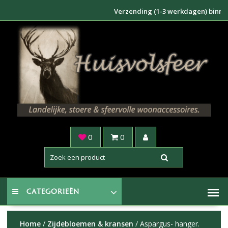
Doorgaan
Verzending (1-3 werkdagen) binnen NL €
naar
inhoud
0
0
CATEGORIEËN
Home
/
Zijdebloemen & kransen
/ Aspargus- hanger.