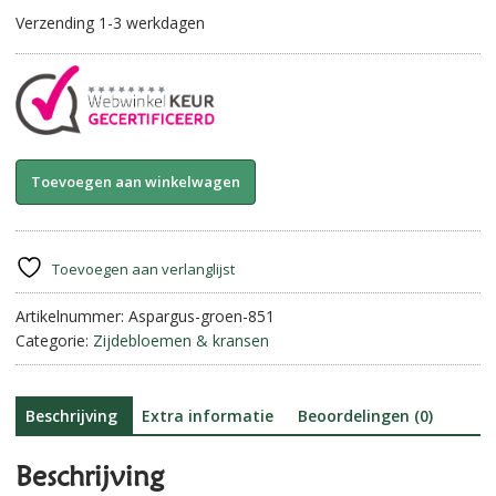
Verzending 1-3 werkdagen
Aspargus-
A
Toevoegen aan winkelwagen
hanger.
l
Groen.
t
XL.
e
aantal
r
Toevoegen aan verlanglijst
n
Artikelnummer:
Aspargus-groen-851
a
Categorie:
Zijdebloemen & kransen
t
i
v
e
Beschrijving
Extra informatie
Beoordelingen (0)
:
Beschrijving