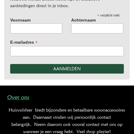
aanbiedingen direct in je inbox.
*
verplicht veld
Voornaam
Achternaam
*
E-mailadres
Over ons
Huisvolsfeer
biedt bijzondere en betaalbare woonaccessoires
aan. Daarnaast vinden wij persoonlijk contact
belangrijk. Neem daarom ook vooral contact met ons op
wanneer je een vraag hebt. Veel shop plezier!