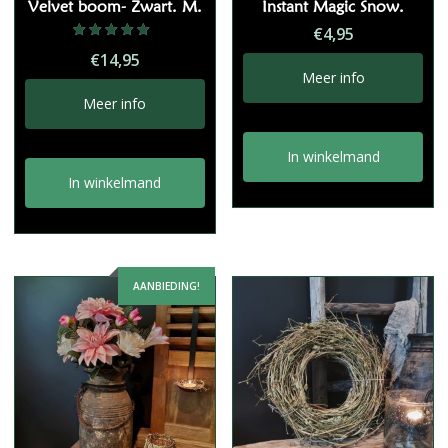
Velvet boom- Zwart. M.
Instant Magic Snow.
€
4,95
Gewaardeerd
€
14,95
5.00
uit 5
Meer info
Meer info
In winkelmand
In winkelmand
AANBIEDING!