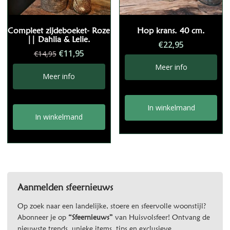
Compleet zijdeboeket- Roze
Hop krans. 40 cm.
|| Dahlia & Lelie.
€
22,95
Oorspronkelijke
Huidige
€
11,95
€
14,95
prijs
prijs
Meer info
was:
is:
Meer info
€14,95.
€11,95.
In winkelmand
In winkelmand
Aanmelden sfeernieuws
Op zoek naar een landelijke, stoere en sfeervolle woonstijl?
Abonneer je op
“Sfeernieuws”
van Huisvolsfeer! Ontvang de
nieuwste trends, unieke items, tips en exclusieve