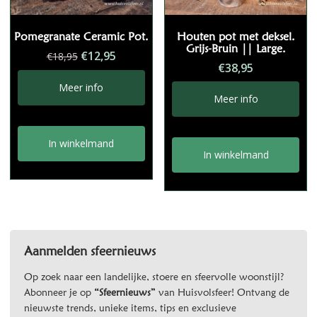
Pomegranate Ceramic Pot.
Houten pot met deksel.
Grijs-Bruin || Large.
Oorspronkelijke
Huidige
€
12,95
€
18,95
€
38,95
prijs
prijs
was:
is:
Meer info
Meer info
€18,95.
€12,95.
In winkelmand
In winkelmand
Aanmelden sfeernieuws
Op zoek naar een landelijke, stoere en sfeervolle woonstijl?
Abonneer je op
“Sfeernieuws”
van Huisvolsfeer! Ontvang de
nieuwste trends, unieke items, tips en exclusieve