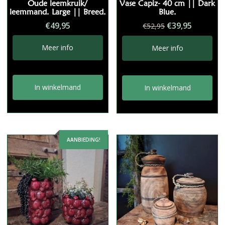
Oude leemkruik/
Vase Capiz- 40 cm || Dark
leemmand. Large || Breed.
Blue.
Oorspronkelij
Huidige
€
49,95
€
39,95
€
52,95
prijs
prijs
was:
is:
Meer info
Meer info
€52,95.
€39,95.
In winkelmand
In winkelmand
AANBIEDING!