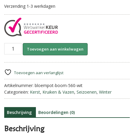
Verzending 1-3 werkdagen
Bloempot
A
Toevoegen aan winkelwagen
Dennenboom
l
||
t
Wit.
e
aantal
r
Toevoegen aan verlanglijst
n
Artikelnummer:
bloempot-boom-560-wit
a
Categorieën:
Kerst
,
Kruiken & Vazen
,
Seizoenen
,
Winter
t
i
v
e
Beschrijving
Beoordelingen (0)
:
Beschrijving