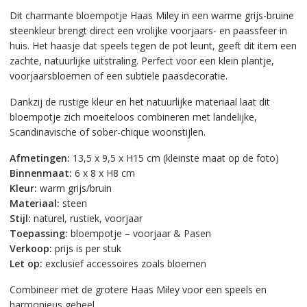
Dit charmante bloempotje Haas Miley in een warme grijs-bruine
steenkleur brengt direct een vrolijke voorjaars- en paassfeer in
huis. Het haasje dat speels tegen de pot leunt, geeft dit item een
zachte, natuurlijke uitstraling. Perfect voor een klein plantje,
voorjaarsbloemen of een subtiele paasdecoratie.
Dankzij de rustige kleur en het natuurlijke materiaal laat dit
bloempotje zich moeiteloos combineren met landelijke,
Scandinavische of sober-chique woonstijlen.
Afmetingen:
13,5 x 9,5 x H15 cm (kleinste maat op de foto)
Binnenmaat:
6 x 8 x H8 cm
Kleur:
warm grijs/bruin
Materiaal:
steen
Stijl:
naturel, rustiek, voorjaar
Toepassing:
bloempotje – voorjaar & Pasen
Verkoop:
prijs is per stuk
Let op:
exclusief accessoires zoals bloemen
Combineer met de grotere Haas Miley voor een speels en
harmonieus geheel.