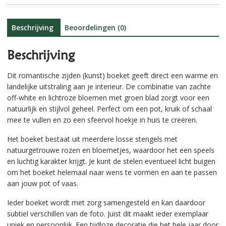
v
e
:
Beschrijving
Beoordelingen (0)
Beschrijving
Dit romantische zijden (kunst) boeket geeft direct een warme en
landelijke uitstraling aan je interieur. De combinatie van zachte
off-white en lichtroze bloemen met groen blad zorgt voor een
natuurlijk en stijlvol geheel. Perfect om een pot, kruik of schaal
mee te vullen en zo een sfeervol hoekje in huis te creëren.
Het boeket bestaat uit meerdere losse stengels met
natuurgetrouwe rozen en bloemetjes, waardoor het een speels
en luchtig karakter krijgt. Je kunt de stelen eventueel licht buigen
om het boeket helemaal naar wens te vormen en aan te passen
aan jouw pot of vaas.
Ieder boeket wordt met zorg samengesteld en kan daardoor
subtiel verschillen van de foto. Juist dit maakt ieder exemplaar
uniek en persoonlijk. Een tijdloze decoratie die het hele jaar door