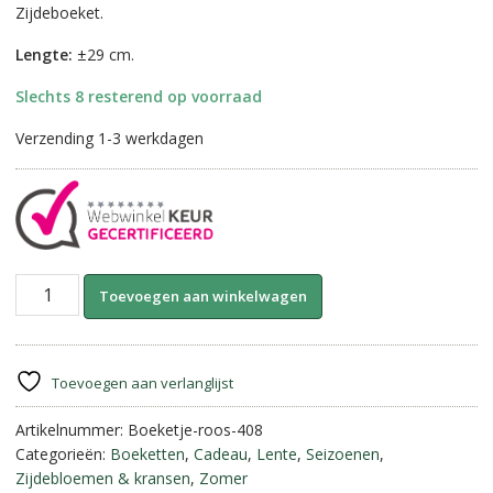
Zijdeboeket.
Lengte:
±29 cm.
Slechts 8 resterend op voorraad
Verzending 1-3 werkdagen
Boeket
A
Toevoegen aan winkelwagen
"Rosa"
l
||
t
Licht
e
Roze
r
Toevoegen aan verlanglijst
aantal
n
Artikelnummer:
Boeketje-roos-408
a
Categorieën:
Boeketten
,
Cadeau
,
Lente
,
Seizoenen
,
t
Zijdebloemen & kransen
,
Zomer
i