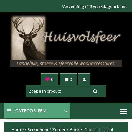
Doorgaan
Verzending (1-3 werkdagen) binnen NL €6,
naar
inhoud
0
0
CATEGORIEËN
Home
/
Seizoenen
/
Zomer
/ Boeket “Rosa” || Licht