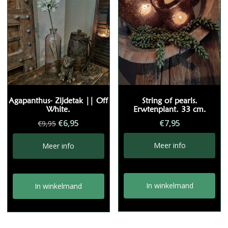
Agapanthus- Zijdetak || Off
String of pearls.
White.
Erwtenplant. 33 cm.
Oorspronkelijke
Huidige
€
6,95
€
7,95
€
9,95
prijs
prijs
was:
is:
Meer info
Meer info
€9,95.
€6,95.
In winkelmand
In winkelmand