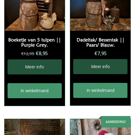
Boeketje van 5 tulpen ||
Dadeltak/ Bessentak ||
Purple Grey.
Paars/ Blauw.
Oorspronkelijke
Huidige
€
8,95
€
7,95
€
12,95
prijs
prijs
was:
is:
Meer info
Meer info
€12,95.
€8,95.
In winkelmand
In winkelmand
AANBIEDING!