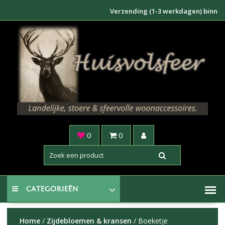
Doorgaan
Verzending (1-3 werkdagen) binnen NL €
naar
inhoud
0
0
CATEGORIEËN
Home
/
Zijdebloemen & kransen
/ Boeketje