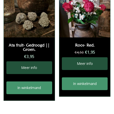
Ata fruit- Gedroogd ||
Roos- Red.
Groen.
Oorspronkelij
Huidige
€
1,95
€
4,50
€
3,95
prijs
prijs
was:
is:
Meer info
Meer info
€4,50.
€1,95.
In winkelmand
In winkelmand