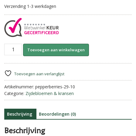
Verzending 1-3 werkdagen
Boeketje
A
Toevoegen aan winkelwagen
Pepperberries
l
aantal
t
e
r
Toevoegen aan verlanglijst
n
Artikelnummer:
pepperberries-29-10
a
Categorie:
Zijdebloemen & kransen
t
i
v
e
Beschrijving
Beoordelingen (0)
:
Beschrijving