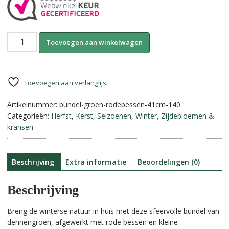
Bundel
A
Toevoegen aan winkelwagen
Dennentakken
l
met
t
Rode
e
Bessen-
r
Toevoegen aan verlanglijst
Kunstgroen
n
||
Artikelnummer:
bundel-groen-rodebessen-41cm-140
a
41
Categorieën:
Herfst
,
Kerst
,
Seizoenen
,
Winter
,
Zijdebloemen &
t
cm
kransen
i
aantal
v
e
:
Beschrijving
Extra informatie
Beoordelingen (0)
Beschrijving
Breng de winterse natuur in huis met deze sfeervolle bundel van
dennengroen, afgewerkt met rode bessen en kleine