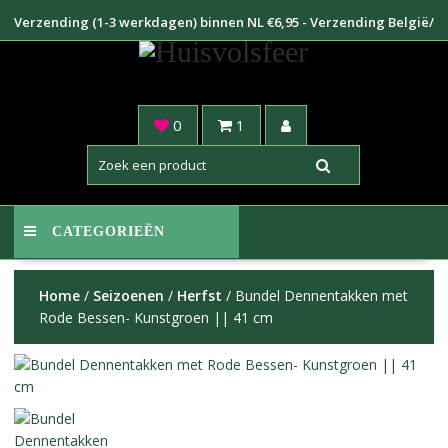
Doorgaan
Verzending (1-3 werkdagen) binnen NL €6,95 - Verzending België/
naar
Duitsland €8,95
inhoud
0
1
CATEGORIEËN
Home
/
Seizoenen
/
Herfst
/ Bundel Dennentakken met
Rode Bessen- Kunstgroen || 41 cm