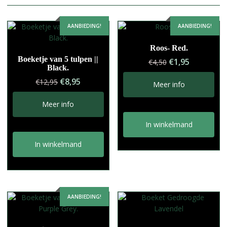
AANBIEDING!
AANBIEDING!
Roos- Red.
Boeketje van 5 tulpen ||
Oorspronkelij
Huidige
€
1,95
€
4,50
Black.
prijs
prijs
Oorspronkelijke
Huidige
€
8,95
€
12,95
was:
is:
Meer info
prijs
prijs
€4,50.
€1,95.
was:
is:
Meer info
€12,95.
€8,95.
In winkelmand
In winkelmand
AANBIEDING!