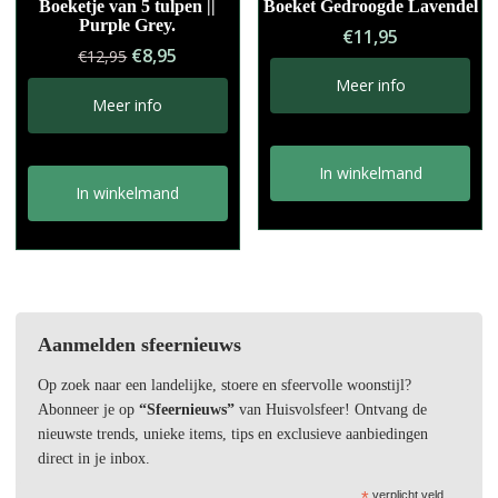
Boeketje van 5 tulpen ||
Boeket Gedroogde Lavendel
Purple Grey.
€
11,95
Oorspronkelijke
Huidige
€
8,95
€
12,95
prijs
prijs
Meer info
was:
is:
Meer info
€12,95.
€8,95.
In winkelmand
In winkelmand
Aanmelden sfeernieuws
Op zoek naar een landelijke, stoere en sfeervolle woonstijl?
Abonneer je op
“Sfeernieuws”
van Huisvolsfeer! Ontvang de
nieuwste trends, unieke items, tips en exclusieve aanbiedingen
direct in je inbox.
*
verplicht veld