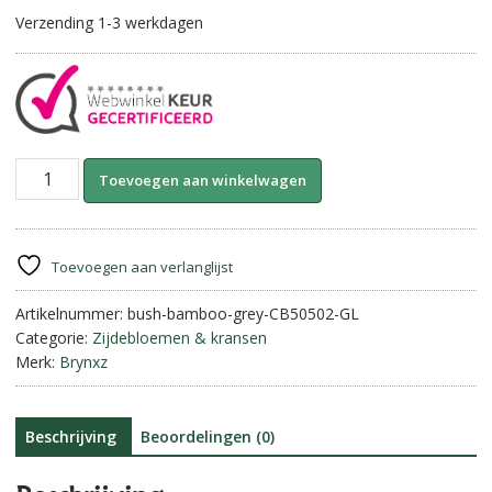
Verzending 1-3 werkdagen
Bush
A
Toevoegen aan winkelwagen
Bamboo-
l
Grey
t
||
e
Sylxz.
r
Toevoegen aan verlanglijst
aantal
n
Artikelnummer:
bush-bamboo-grey-CB50502-GL
a
Categorie:
Zijdebloemen & kransen
t
Merk:
Brynxz
i
v
e
:
Beschrijving
Beoordelingen (0)