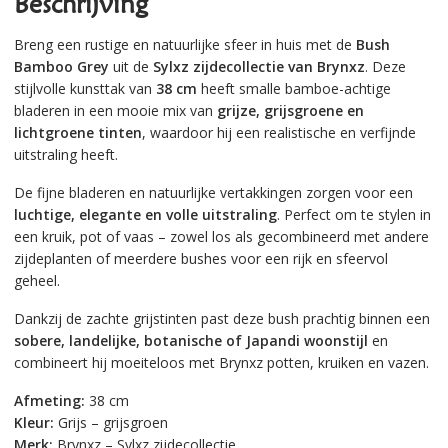
Beschrijving
Breng een rustige en natuurlijke sfeer in huis met de
Bush
Bamboo Grey
uit de
Sylxz zijdecollectie van Brynxz
. Deze
stijlvolle kunsttak van
38 cm
heeft smalle bamboe-achtige
bladeren in een mooie mix van
grijze, grijsgroene en
lichtgroene tinten
, waardoor hij een realistische en verfijnde
uitstraling heeft.
De fijne bladeren en natuurlijke vertakkingen zorgen voor een
luchtige, elegante en volle uitstraling
. Perfect om te stylen in
een kruik, pot of vaas – zowel los als gecombineerd met andere
zijdeplanten of meerdere bushes voor een rijk en sfeervol
geheel.
Dankzij de zachte grijstinten past deze bush prachtig binnen een
sobere, landelijke, botanische of Japandi woonstijl
en
combineert hij moeiteloos met Brynxz potten, kruiken en vazen.
Afmeting:
38 cm
Kleur:
Grijs – grijsgroen
Merk:
Brynxz – Sylxz zijdecollectie