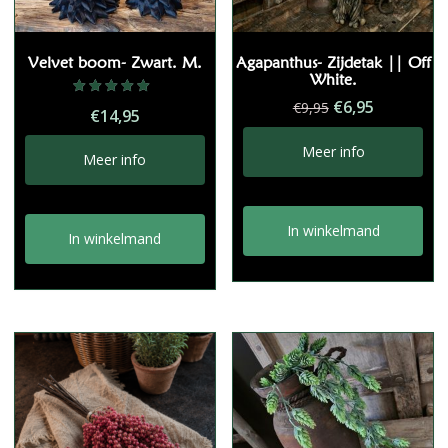
Velvet boom- Zwart. M.
Agapanthus- Zijdetak || Off
White.
Oorspronkelij
Huidige
€
6,95
Gewaardeerd
€
9,95
€
14,95
5.00
prijs
prijs
uit 5
was:
is:
Meer info
Meer info
€9,95.
€6,95.
In winkelmand
In winkelmand