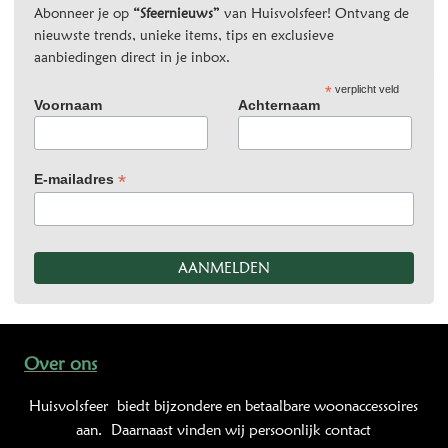
Abonneer je op
“Sfeernieuws”
van Huisvolsfeer! Ontvang de
nieuwste trends, unieke items, tips en exclusieve
aanbiedingen direct in je inbox.
*
verplicht veld
Voornaam
Achternaam
*
E-mailadres
Over ons
Huisvolsfeer
biedt bijzondere en betaalbare woonaccessoires
aan. Daarnaast vinden wij persoonlijk contact