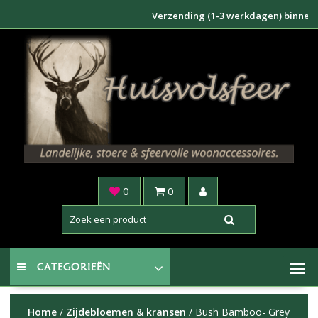
Doorgaan
Verzending (1-3 werkdagen) binnen NL €6
naar
inhoud
0
0
CATEGORIEËN
Home
/
Zijdebloemen & kransen
/ Bush Bamboo- Grey