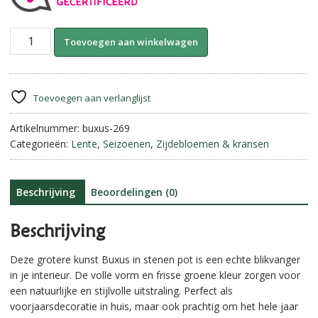
Buxus
A
Toevoegen aan winkelwagen
in
l
Pot
t
(kunst)
e
||
r
Toevoegen aan verlanglijst
76
n
cm
Artikelnummer:
buxus-269
a
aantal
Categorieën:
Lente
,
Seizoenen
,
Zijdebloemen & kransen
t
i
v
e
Beschrijving
Beoordelingen (0)
:
Beschrijving
Deze grotere kunst Buxus in stenen pot is een echte blikvanger
in je interieur. De volle vorm en frisse groene kleur zorgen voor
een natuurlijke en stijlvolle uitstraling. Perfect als
voorjaarsdecoratie in huis, maar ook prachtig om het hele jaar