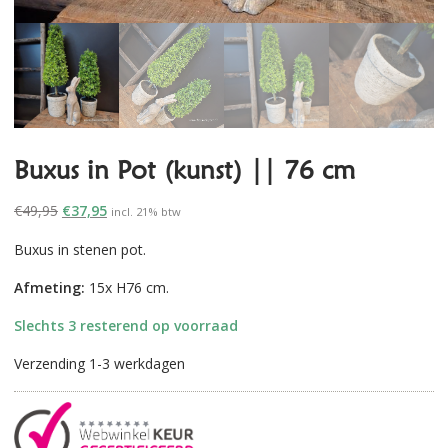
Buxus in Pot (kunst) || 76 cm
Oorspronkelijke
Huidige
€
49,95
€
37,95
incl. 21% btw
prijs
prijs
Buxus in stenen pot.
was:
is:
€49,95.
€37,95.
Afmeting:
15x H76 cm.
Slechts 3 resterend op voorraad
Verzending 1-3 werkdagen