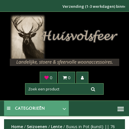
Doorgaan
Verzending (1-3 werkdagen) binnen NL €6
naar
inhoud
0
0
CATEGORIEËN
Home
/
Seizoenen
/
Lente
/ Buxus in Pot (kunst) || 76