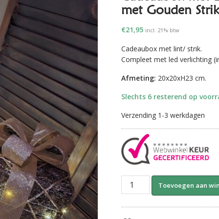
met Gouden Strik
€
21,95
incl. 21% btw
Cadeaubox met lint/ strik.
Compleet met led verlichting (inc
Afmeting:
20x20xH23 cm.
Slechts 6 resterend op voor
Verzending 1-3 werkdagen
Cadeaubox
Toevoegen aan wi
met
LED
Verlichting-