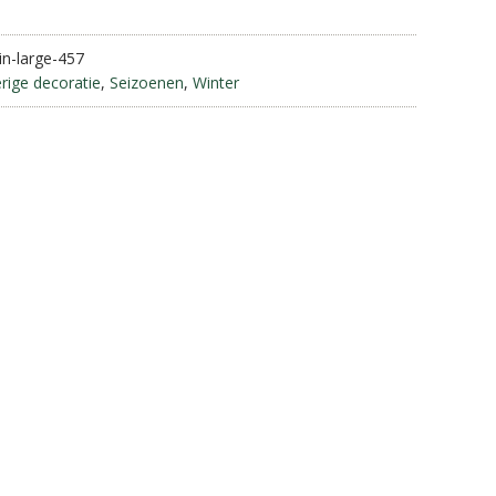
r
n
n-large-457
a
rige decoratie
,
Seizoenen
,
Winter
t
i
v
e
: