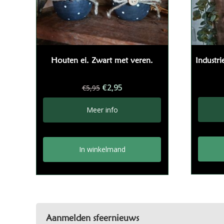
Houten ei. Zwart met veren.
Industri
Oorspronkelijke
Huidige
€
2,95
€
5,95
prijs
prijs
was:
is:
Meer info
€5,95.
€2,95.
In winkelmand
Aanmelden sfeernieuws