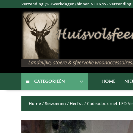
Doorgaan
Verzending (1-3 werkdagen) binnen NL €6,95 - Verzending B
naar
inhoud
CATEGORIEËN
HOME
NI
Home
/
Seizoenen
/
Herfst
/ Cadeaubox met LED Verl