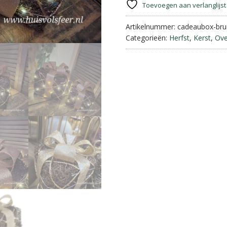
Large
Toevoegen aan verlanglijst
||
Bruin
Artikelnummer:
cadeaubox-brui
met
Categorieën:
Herfst
,
Kerst
,
Ove
Gouden
Strik.
aantal