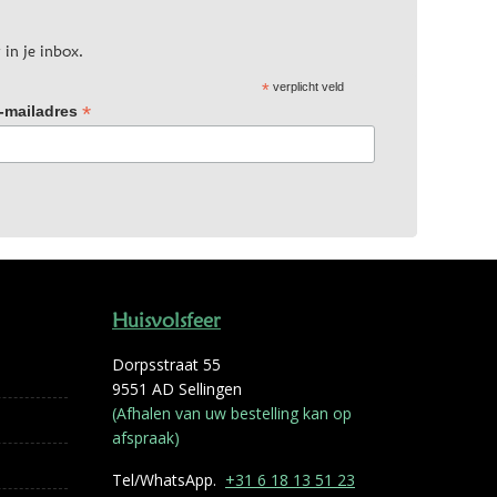
 in je inbox.
*
verplicht veld
*
-mailadres
Huisvolsfeer
Dorpsstraat 55
9551 AD Sellingen
(Afhalen van uw bestelling kan op
afspraak)
Tel/WhatsApp.
+31 6 18 13 51 23