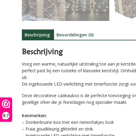
Beschrijving
Beoordelingen (0)
Beschrijving
Voeg een warme, natuurlijke uitstraling toe aan je kerstd
perfect past bij een rustieke of klassieke kerststijl. Omhu
uit.
De ingebouwde LED-verlichting met timerfunctie zorgt voor 
Deze decoratieve cadeaubox is de perfecte toevoeging onde
gezellige sfeer die je feestdagen nog specialer maakt.
Kenmerken:
9,7
– Donkerbruine box met een rieten/takjes look
– Fraai goudkleurig glitterlint en strik
– Ingebouwde LED-verlichting met timerfunctie