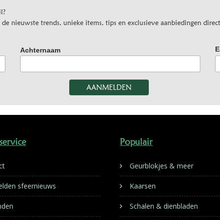
l?
e nieuwste trends, unieke items, tips en exclusieve aanbiedingen direct
E
Achternaam
service
Populair
ct
Geurblokjes & meer
lden sfeernieuws
Kaarsen
nden
Schalen & dienbladen