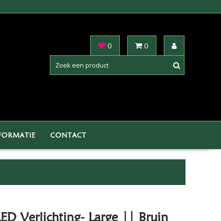
0
0
FORMATIE
CONTACT
D Verlichting- Large || Bruin