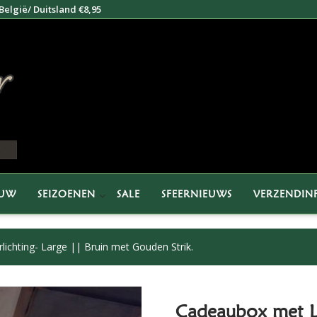
elgië/ Duitsland €8,95
EUW
SEIZOENEN
SALE
SFEERNIEUWS
VERZENDIN
ichting- Large || Bruin met Gouden Strik.
Cadeaubox met LE