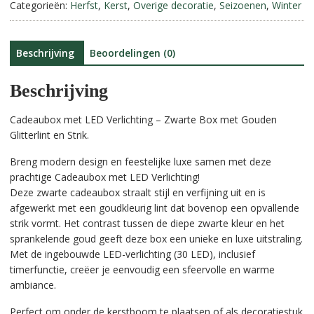
met
Categorieën:
Herfst
,
Kerst
,
Overige decoratie
,
Seizoenen
,
Winter
t
Gouden
i
Strik.
v
aantal
e
Beschrijving
Beoordelingen (0)
:
Beschrijving
Cadeaubox met LED Verlichting – Zwarte Box met Gouden
Glitterlint en Strik.
Breng modern design en feestelijke luxe samen met deze
prachtige Cadeaubox met LED Verlichting!
Deze zwarte cadeaubox straalt stijl en verfijning uit en is
afgewerkt met een goudkleurig lint dat bovenop een opvallende
strik vormt. Het contrast tussen de diepe zwarte kleur en het
sprankelende goud geeft deze box een unieke en luxe uitstraling.
Met de ingebouwde LED-verlichting (30 LED), inclusief
timerfunctie, creëer je eenvoudig een sfeervolle en warme
ambiance.
Perfect om onder de kerstboom te plaatsen of als decoratiestuk