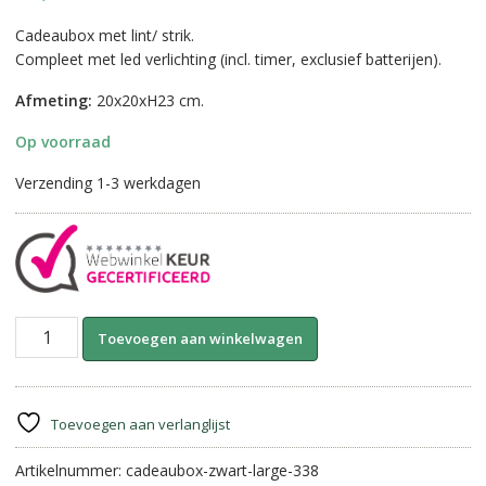
Cadeaubox met lint/ strik.
Compleet met led verlichting (incl. timer, exclusief batterijen).
Afmeting:
20x20xH23 cm.
Op voorraad
Verzending 1-3 werkdagen
Cadeaubox
A
Toevoegen aan winkelwagen
met
l
LED
t
Verlichting-
e
Large
r
Toevoegen aan verlanglijst
||
n
Zwart
Artikelnummer:
cadeaubox-zwart-large-338
a