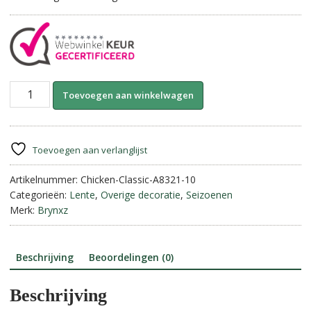
Chicken
A
Toevoegen aan winkelwagen
Classic-
l
Majestic
t
Brown
e
||
r
Toevoegen aan verlanglijst
Brynxz
n
aantal
Artikelnummer:
Chicken-Classic-A8321-10
a
Categorieën:
Lente
,
Overige decoratie
,
Seizoenen
t
Merk:
Brynxz
i
v
e
:
Beschrijving
Beoordelingen (0)
Beschrijving