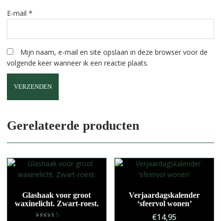
E-mail
*
Mijn naam, e-mail en site opslaan in deze browser voor de
volgende keer wanneer ik een reactie plaats.
A
l
Gerelateerde producten
t
e
r
n
a
t
Glashaak voor groot
Verjaardagskalender
i
waxinelicht. Zwart-roest.
‘sfeervol wonen’
v
€
14,95
e