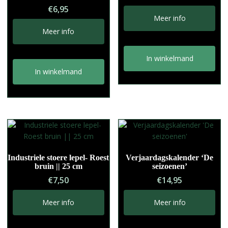
Gewaardeerd
€
6,95
:
5.00
uit 5
Meer info
Meer info
In winkelmand
In winkelmand
Industriele stoere lepel- Roest
Verjaardagskalender ‘De
bruin || 25 cm
seizoenen’
€
7,50
€
14,95
Meer info
Meer info