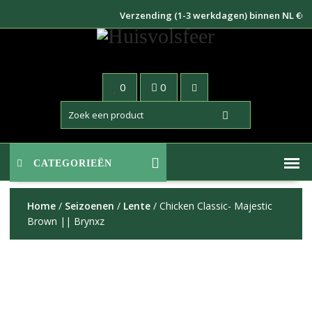
Doorgaan
Verzending (1-3 werkdagen) binnen NL €6,95 -
naar
inhoud
0
0
CATEGORIEËN
Home
/
Seizoenen
/
Lente
/ Chicken Classic- Majestic
Brown || Brynxz