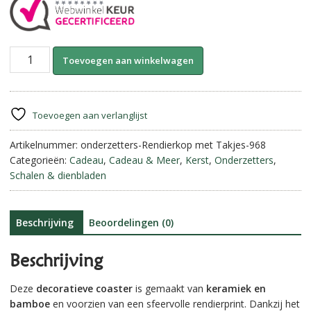
Coaster
A
Toevoegen aan winkelwagen
Rendierkop
l
met
t
Takjes
e
–
r
Toevoegen aan verlanglijst
Keramiek
n
aantal
Artikelnummer:
onderzetters-Rendierkop met Takjes-968
a
Categorieën:
Cadeau
,
Cadeau & Meer
,
Kerst
,
Onderzetters
,
t
Schalen & dienbladen
i
v
e
:
Beschrijving
Beoordelingen (0)
Beschrijving
Deze
decoratieve coaster
is gemaakt van
keramiek en
bamboe
en voorzien van een sfeervolle rendierprint. Dankzij het