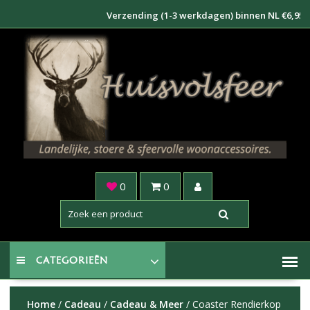
Doorgaan
Verzending (1-3 werkdagen) binnen NL €6,95 - Ver
naar
inhoud
0
0
CATEGORIEËN
Home
/
Cadeau
/
Cadeau & Meer
/ Coaster Rendierkop