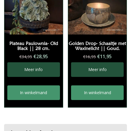
Plateau Paulownia- Old
Golden Drop- Schaaltje met
Black || 28 cm.
Waxinelicht || Goud.
Oorspronkelijke
Huidige
Oorspronkelij
Huidige
€
28,95
€
11,95
€
34,95
€
16,95
prijs
prijs
prijs
prijs
was:
is:
was:
is:
Meer info
Meer info
€34,95.
€28,95.
€16,95.
€11,95.
In winkelmand
In winkelmand