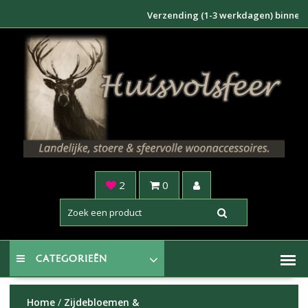
Doorgaan
Verzending (1-3 werkdagen) binnen NL €6
naar
inhoud
2
0
CATEGORIEËN
Home
/
Zijdebloemen &