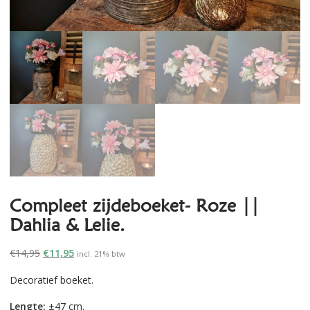
Compleet zijdeboeket- Roze ||
Dahlia & Lelie.
Oorspronkelijke
Huidige
€
14,95
€
11,95
incl. 21% btw
prijs
prijs
Decoratief boeket.
was:
is:
€14,95.
€11,95.
Lengte:
±47 cm.