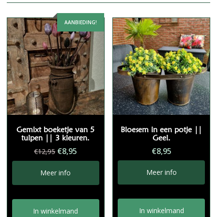
AANBIEDING!
Gemixt boeketje van 5
Bloesem in een potje ||
tulpen || 3 kleuren.
Geel.
Oorspronkelijke
Huidige
€
8,95
€
8,95
€
12,95
prijs
prijs
was:
is:
Meer info
Meer info
€12,95.
€8,95.
In winkelmand
In winkelmand