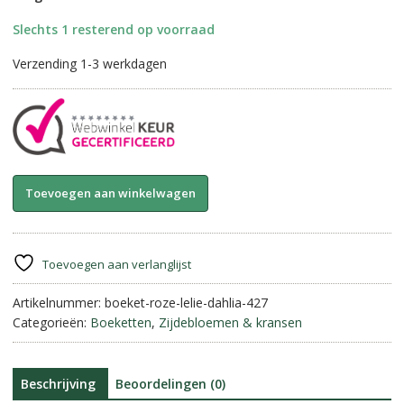
Slechts 1 resterend op voorraad
Verzending 1-3 werkdagen
Compleet
A
Toevoegen aan winkelwagen
zijdeboeket-
l
Roze
t
||
e
Dahlia
r
Toevoegen aan verlanglijst
&
n
Lelie.
Artikelnummer:
boeket-roze-lelie-dahlia-427
a
aantal
Categorieën:
Boeketten
,
Zijdebloemen & kransen
t
i
v
e
Beschrijving
Beoordelingen (0)
: