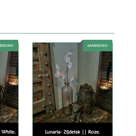
BIEDING!
AANBIEDING!
f White.
Lunaria- Zijdetak || Roze.