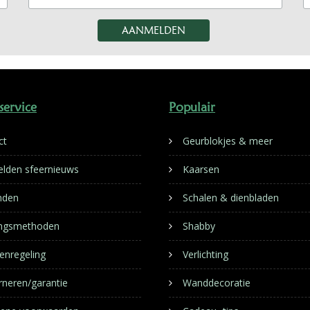
service
Populair
ct
Geurblokjes & meer
lden sfeernieuws
Kaarsen
nden
Schalen & dienbladen
ingsmethoden
Shabby
enregeling
Verlichting
rneren/garantie
Wanddecoratie