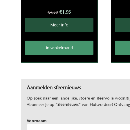
Oorspronkelijke
Huidige
€
1,95
€
4,50
prijs
prijs
was:
is:
Meer info
€4,50.
€1,95.
In winkelmand
Aanmelden sfeernieuws
Op zoek naar een landelijke, stoere en sfeervolle woonstij
Abonneer je op
“Sfeernieuws”
van Huisvolsfeer! Ontvang d
Voornaam