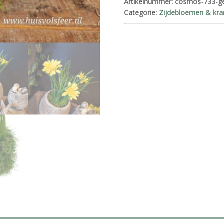
Artikelnummer:
cosmos-733-ge
Categorie:
Zijdebloemen & kr