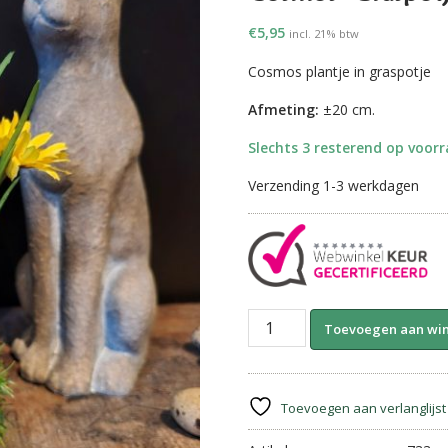
€
5,95
incl. 21% btw
Cosmos plantje in graspotje
Afmeting:
±20 cm.
Slechts 3 resterend op voor
Verzending 1-3 werkdagen
Cosmos-
Toevoegen aan wi
Graspotje
||
Geel
aantal
Toevoegen aan verlanglijst