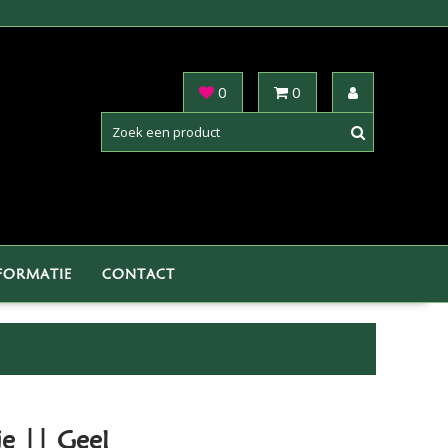
0
0
FORMATIE
CONTACT
e || Geel