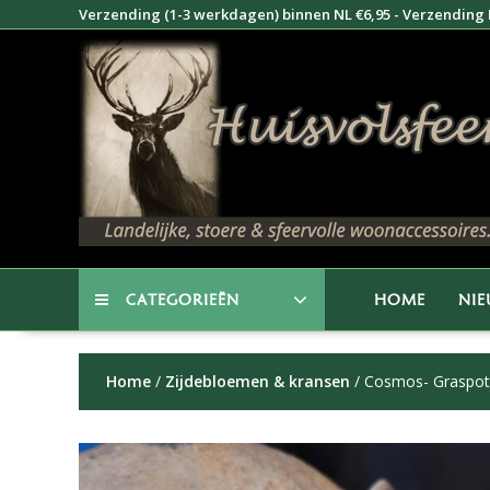
Doorgaan
Verzending (1-3 werkdagen) binnen NL €6,95 - Verzending B
naar
inhoud
CATEGORIEËN
HOME
NI
Home
/
Zijdebloemen & kransen
/ Cosmos- Graspot