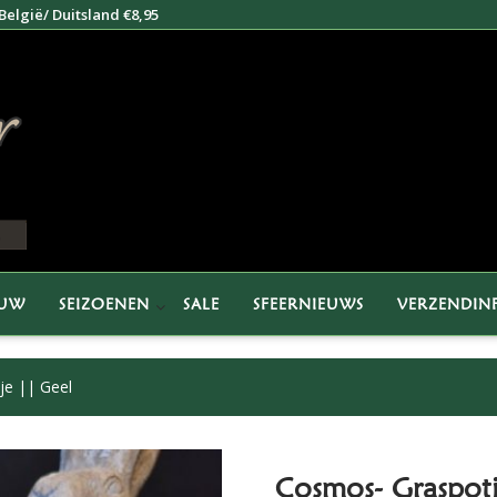
elgië/ Duitsland €8,95
EUW
SEIZOENEN
SALE
SFEERNIEUWS
VERZENDIN
je || Geel
Cosmos- Graspotj