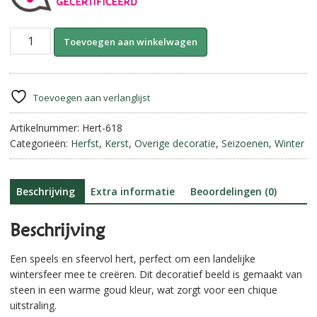
Decoratief
A
Toevoegen aan winkelwagen
Hert-
l
Goud
t
||
e
Small
r
Toevoegen aan verlanglijst
aantal
n
Artikelnummer:
Hert-618
a
Categorieën:
Herfst
,
Kerst
,
Overige decoratie
,
Seizoenen
,
Winter
t
i
v
e
Beschrijving
Extra informatie
Beoordelingen (0)
:
Beschrijving
Een speels en sfeervol hert, perfect om een landelijke
wintersfeer mee te creëren. Dit decoratief beeld is gemaakt van
steen in een warme goud kleur, wat zorgt voor een chique
uitstraling.