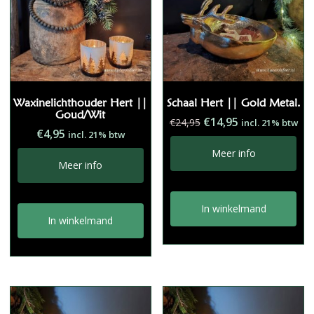
Waxinelichthouder Hert ||
Schaal Hert || Gold Metal.
Goud/Wit
Oorspronkelijke
Huidige
€
14,95
€
24,95
incl. 21% btw
€
4,95
incl. 21% btw
prijs
prijs
was:
is:
Meer info
Meer info
€24,95.
€14,95.
In winkelmand
In winkelmand