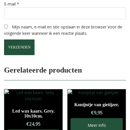
E-mail
*
Mijn naam, e-mail en site opslaan in deze browser voor de
volgende keer wanneer ik een reactie plaats.
A
l
Gerelateerde producten
t
e
r
n
a
Konijntje van gietijzer.
t
Led wax kaars. Grey.
i
€
9,95
10x10cm.
v
€
24,95
e
Meer info