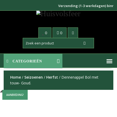
Doorgaan
Verzending (1-3 werkdagen) binnen NL
naar
inhoud
0
0
CATEGORIEËN
Home
/
Seizoenen
/
Herfst
/ Dennenappel Bol met
touw- Goud.
AANBIEDING!