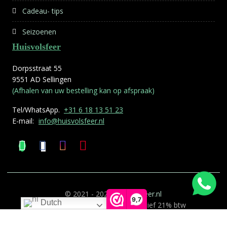
Cadeau- tips
Seizoenen
Huisvolsfeer
Dorpsstraat 55
9551 AD Sellingen
(Afhalen van uw bestelling kan op afspraak)
Tel/WhatsApp.
+31 6 18 13 51 23
E-mail:
info@huisvolsfeer.nl
© 2021 - 2026
Huisvolsfeer.nl
9,7
Dutch
Alle genoemde prijzen zijn inclusief 21% btw
Deze website is gemaakt door
0599 ICT