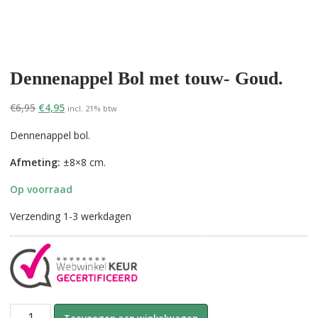
Dennenappel Bol met touw- Goud.
Oorspronkelijke
Huidige
€
6,95
€
4,95
incl. 21% btw
prijs
prijs
Dennenappel bol.
was:
is:
€6,95.
€4,95.
Afmeting:
±8×8 cm.
Op voorraad
Verzending 1-3 werkdagen
Dennenappel
A