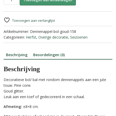
Toevoegen aan winkelwagen
Bol
l
met
t
touw-
e
Goud.
r
Toevoegen aan verlanglijst
aantal
n
Artikelnummer:
Dennenappel-bol-goud-158
a
Categorieën:
Herfst
,
Overige decoratie
,
Seizoenen
t
i
v
e
Beschrijving
Beoordelingen (0)
:
Beschrijving
Decoratieve bol/ bal met rondom dennenappels aan een jute
touw. Pine cone.
Goud glitter.
Leuk aan een toef of gedecoreerd in een schaal.
Afmeting:
±8×8 cm.