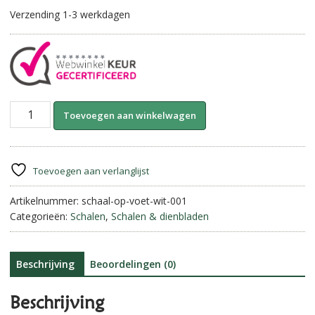
Verzending 1-3 werkdagen
Elegante
A
Toevoegen aan winkelwagen
schaal
l
op
t
voet
e
aantal
r
Toevoegen aan verlanglijst
n
Artikelnummer:
schaal-op-voet-wit-001
a
Categorieën:
Schalen
,
Schalen & dienbladen
t
i
v
e
Beschrijving
Beoordelingen (0)
:
Beschrijving