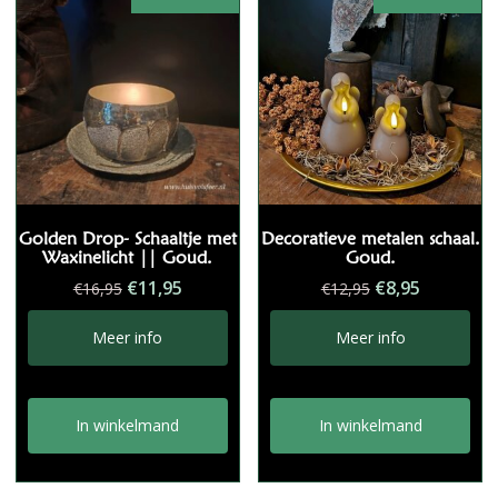
Golden Drop- Schaaltje met
Decoratieve metalen schaal.
Waxinelicht || Goud.
Goud.
Oorspronkelijke
Huidige
Oorspronkelij
Huidige
€
11,95
€
8,95
€
16,95
€
12,95
prijs
prijs
prijs
prijs
was:
is:
was:
is:
Meer info
Meer info
€16,95.
€11,95.
€12,95.
€8,95.
In winkelmand
In winkelmand