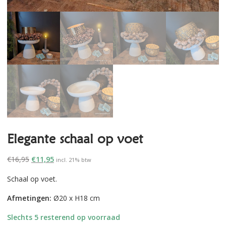
Elegante schaal op voet
Oorspronkelijke
Huidige
€
16,95
€
11,95
incl. 21% btw
prijs
prijs
Schaal op voet.
was:
is:
€16,95.
€11,95.
Afmetingen:
Ø20 x H18 cm
Slechts 5 resterend op voorraad