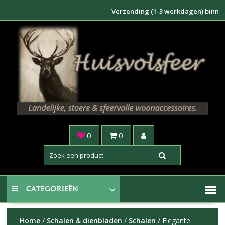
Doorgaan
Verzending (1-3 werkdagen) binnen NL €
naar
inhoud
0
0
CATEGORIEËN
Home
/
Schalen & dienbladen
/
Schalen
/ Elegante