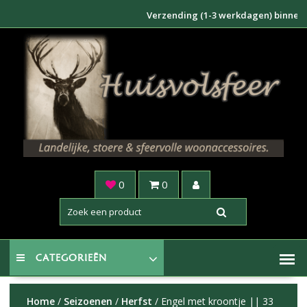
Doorgaan
Verzending (1-3 werkdagen) binnen NL €6,
naar
inhoud
0
0
CATEGORIEËN
Home
/
Seizoenen
/
Herfst
/ Engel met kroontje || 33