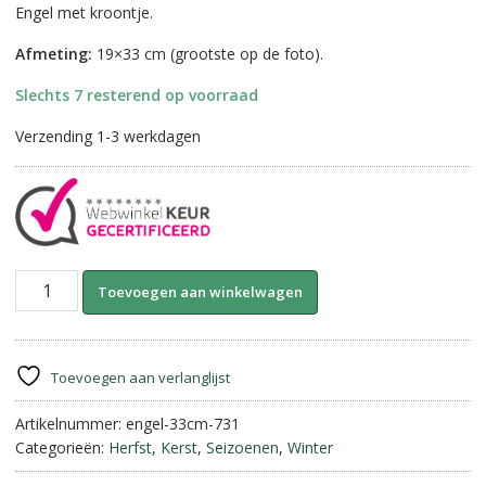
Engel met kroontje.
Afmeting:
19×33 cm (grootste op de foto).
Slechts 7 resterend op voorraad
Verzending 1-3 werkdagen
Engel
A
Toevoegen aan winkelwagen
met
l
kroontje
t
||
e
33
r
Toevoegen aan verlanglijst
cm.
n
aantal
Artikelnummer:
engel-33cm-731
a
Categorieën:
Herfst
,
Kerst
,
Seizoenen
,
Winter
t
i