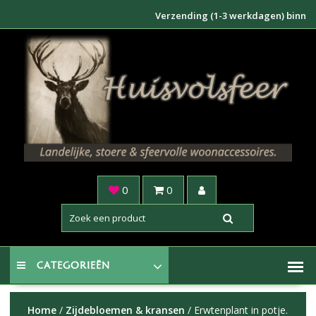
Doorgaan
Verzending (1-3 werkdagen) binnen NL €
naar
inhoud
0
0
CATEGORIEËN
Home
/
Zijdebloemen & kransen
/ Erwtenplant in potje.