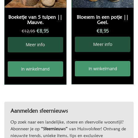
Boeketje van 5 tulpen ||
Bloesem in een potje ||
Mauve.
Geel.
Oorspronkelijke
Huidige
€
8,95
€
8,95
€
12,95
prijs
prijs
was:
is:
Meer info
Meer info
€12,95.
€8,95.
In winkelmand
In winkelmand
Aanmelden sfeernieuws
Op zoek naar een landelijke, stoere en sfeervolle woonstijl?
Abonneer je op
“Sfeernieuws”
van Huisvolsfeer! Ontvang de
nieuwste trends, unieke items, tips en exclusieve