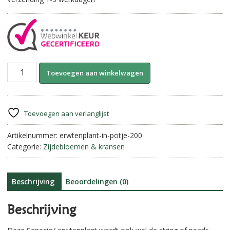
Erwtenplant
A
Toevoegen aan winkelwagen
in
l
potje.
t
aantal
e
r
Toevoegen aan verlanglijst
n
Artikelnummer:
erwtenplant-in-potje-200
a
Categorie:
Zijdebloemen & kransen
t
i
v
e
Beschrijving
Beoordelingen (0)
:
Beschrijving