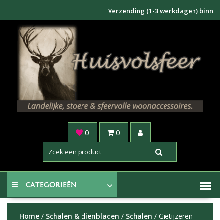
Doorgaan
Verzending (1-3 werkdagen) binnen NL €6
naar
inhoud
0
0
CATEGORIEËN
Home
/
Schalen & dienbladen
/
Schalen
/ Gietijzeren