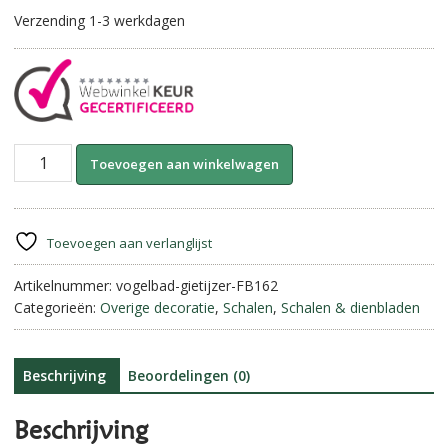
Verzending 1-3 werkdagen
Gietijzeren
A
Toevoegen aan winkelwagen
vogelbadje
l
aantal
t
e
r
Toevoegen aan verlanglijst
n
Artikelnummer:
vogelbad-gietijzer-FB162
a
Categorieën:
Overige decoratie
,
Schalen
,
Schalen & dienbladen
t
i
v
e
Beschrijving
Beoordelingen (0)
:
Beschrijving