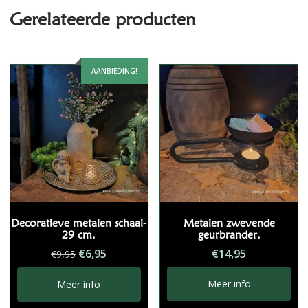
Gerelateerde producten
AANBIEDING!
Decoratieve metalen schaal-
Metalen zwevende
29 cm.
geurbrander.
Oorspronkelijke
Huidige
€
6,95
€
14,95
€
9,95
prijs
prijs
was:
is:
Meer info
Meer info
€9,95.
€6,95.