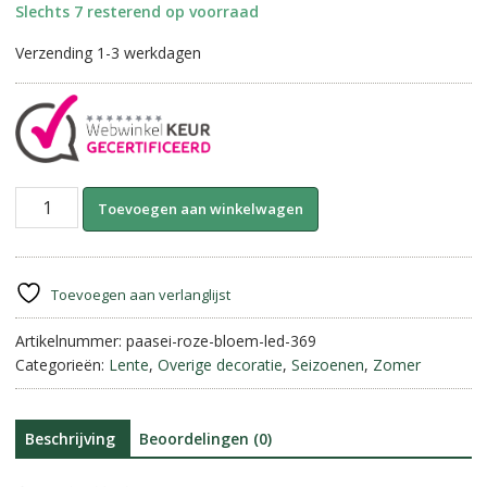
Slechts 7 resterend op voorraad
Verzending 1-3 werkdagen
Glazen
A
Toevoegen aan winkelwagen
Ei
l
met
t
Roze
e
Bloemetjes
r
Toevoegen aan verlanglijst
&
n
LED
Artikelnummer:
paasei-roze-bloem-led-369
a
verlichting
Categorieën:
Lente
,
Overige decoratie
,
Seizoenen
,
Zomer
t
||
i
14
v
cm.
e
Beschrijving
Beoordelingen (0)
aantal
: