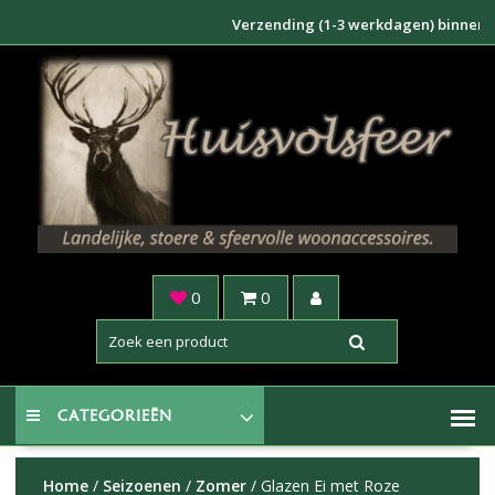
Doorgaan
Verzending (1-3 werkdagen) binnen NL €6,
naar
inhoud
0
0
CATEGORIEËN
Home
/
Seizoenen
/
Zomer
/ Glazen Ei met Roze