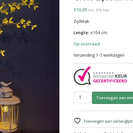
€
10,95
incl. 21% btw
Zijdetak.
Lengte:
±104 cm.
Op voorraad
Verzending 1-3 werkdagen
Grote
Toevoegen aan wi
Zijdetak
Forsythia-
104
cm
Toevoegen aan verlanglijst
||