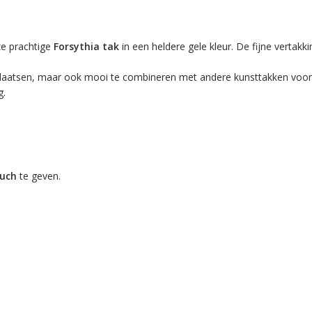
eze prachtige
Forsythia tak
in een heldere gele kleur. De fijne vertak
 plaatsen, maar ook mooi te combineren met andere kunsttakken voor ee
g.
ouch
te geven.