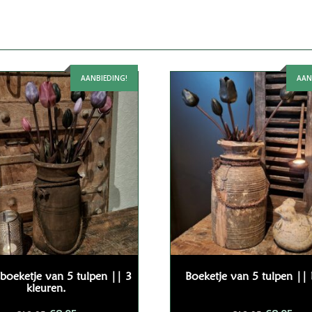
AANBIEDING!
AAN
boeketje van 5 tulpen || 3
Boeketje van 5 tulpen || 
kleuren.