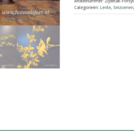
Geel
Artikelnummer:
Zijdetak-Forsy
aantal
Categorieën:
Lente
,
Seizoenen