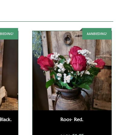
BIEDING!
AANBIEDING!
Black.
Roos- Red.