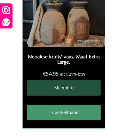
9,7
Nepalese kruik/ vaas. Maat Extra
Large.
€
54,95
incl. 21% btw
Meer info
In winkelmand