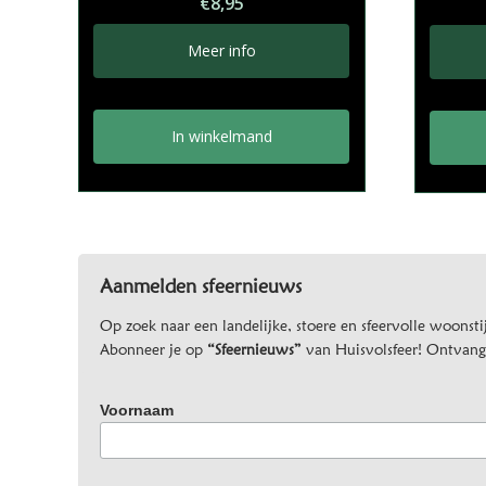
€
8,95
Meer info
In winkelmand
Aanmelden sfeernieuws
Op zoek naar een landelijke, stoere en sfeervolle woonstij
Abonneer je op
“Sfeernieuws”
van Huisvolsfeer! Ontvang d
Voornaam