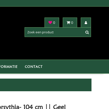
0
0
FORMATIE
CONTACT
rsythia- 104 cm || Geel