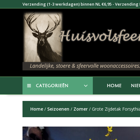
Doorgaan
Verzending (1-3 werkdagen) binnen NL €6,95 - Verzending B
naar
inhoud
CATEGORIEËN
HOME
NI
Home
/
Seizoenen
/
Zomer
/ Grote Zijdetak Forsythi