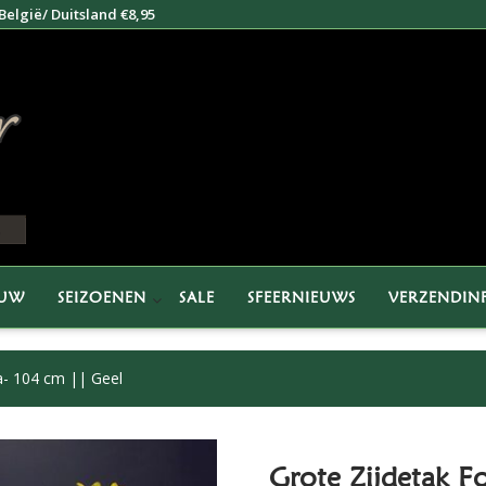
elgië/ Duitsland €8,95
EUW
SEIZOENEN
SALE
SFEERNIEUWS
VERZENDIN
a- 104 cm || Geel
Grote Zijdetak Fo