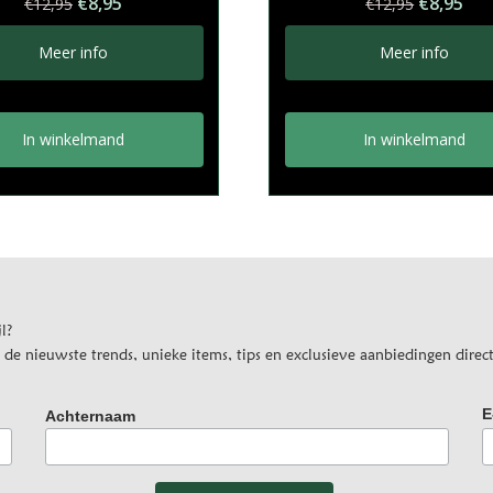
Oorspronkelijke
Huidige
Oorspron
Hui
€
8,95
€
8,95
€
12,95
€
12,95
prijs
prijs
prijs
prij
was:
is:
was:
is:
Meer info
Meer info
€12,95.
€8,95.
€12,95.
€8,
In winkelmand
In winkelmand
l?
e nieuwste trends, unieke items, tips en exclusieve aanbiedingen direct
E
Achternaam