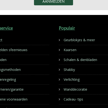
service
Populair
ct
Geurblokjes & meer
lden sfeernieuws
Kaarsen
nden
Schalen & dienbladen
ingsmethoden
Shabby
enregeling
Verlichting
rneren/garantie
Wanddecoratie
ene voorwaarden
Cadeau- tips