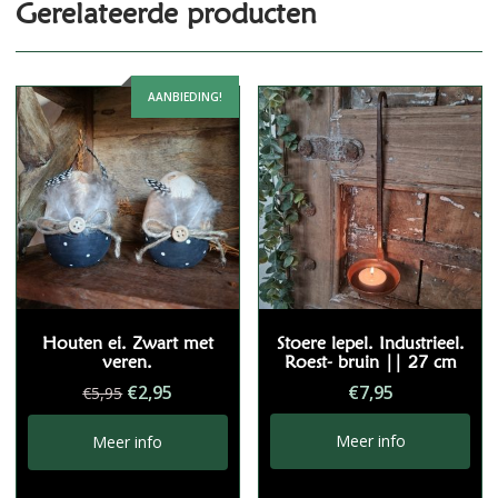
Gerelateerde producten
AANBIEDING!
Houten ei. Zwart met
Stoere lepel. Industrieel.
veren.
Roest- bruin || 27 cm
Oorspronkelijke
Huidige
€
2,95
€
7,95
€
5,95
prijs
prijs
was:
is:
Meer info
Meer info
€5,95.
€2,95.