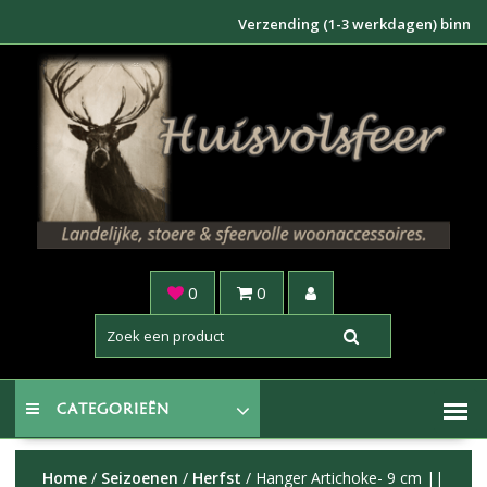
Doorgaan
Verzending (1-3 werkdagen) binnen NL €
naar
inhoud
0
0
CATEGORIEËN
Home
/
Seizoenen
/
Herfst
/ Hanger Artichoke- 9 cm ||