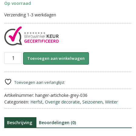
Op voorraad
Verzending 1-3 werkdagen
Hanger
A
Toevoegen aan winkelwagen
Artichoke-
l
9
t
cm
e
||
r
Toevoegen aan verlanglijst
Old
n
Grey
Artikelnummer:
hanger-artichoke-grey-036
a
aantal
Categorieën:
Herfst
,
Overige decoratie
,
Seizoenen
,
Winter
t
i
v
e
Beschrijving
Beoordelingen (0)
: