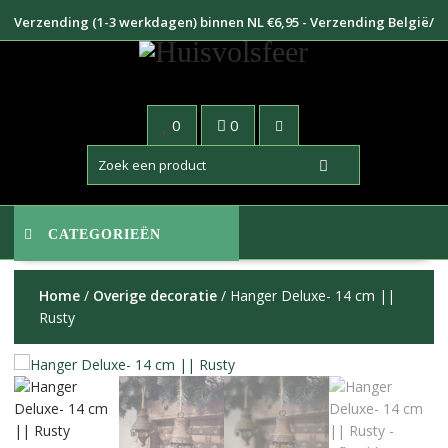
Doorgaan
Verzending (1-3 werkdagen) binnen NL €6,95 - Verzending België/
naar
Duitsland €8,95
inhoud
0
0
CATEGORIEËN
Home
/
Overige decoratie
/ Hanger Deluxe- 14 cm ||
Rusty