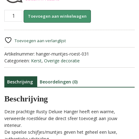
Hanger
A
Toevoegen aan winkelwagen
Deluxe-
l
14
t
cm
e
||
r
Toevoegen aan verlanglijst
Rusty
n
aantal
Artikelnummer:
hanger-muntjes-roest-031
a
Categorieën:
Kerst
,
Overige decoratie
t
i
v
e
Beschrijving
Beoordelingen (0)
:
Beschrijving
Deze prachtige Rusty Deluxe Hanger heeft een warme,
verweerde roestkleur die direct sfeer toevoegt aan jouw
interieur.
De speelse schijfjes/muntjes geven het geheel een luxe,
authentieke uitstraling.