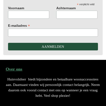
*
verplicht veld
Voornaam
Achternaam
*
E-mailadres
Over ons
Huisvolsfeer
biedt bijzondere en betaalbare woonaccessoires
aan. Daarnaast vinden wij persoonlijk contact belangrijk. Neem
daarom ook vooral contact met ons op wanneer je een vraag
hebt. Veel shop plezier!