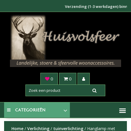
Doorgaan
Verzending (1-3 werkdagen) binnen NL €
naar
inhoud
0
0
CATEGORIEËN
Home
/
Verlichting
/
tuinverlichting
/ Hanglamp met