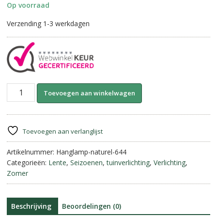
Op voorraad
Verzending 1-3 werkdagen
Hanglamp
A
Toevoegen aan winkelwagen
met
l
Solar-
t
Bol
e
||
r
Toevoegen aan verlanglijst
Naturel.
n
aantal
Artikelnummer:
Hanglamp-naturel-644
a
Categorieën:
Lente
,
Seizoenen
,
tuinverlichting
,
Verlichting
,
t
Zomer
i
v
e
:
Beschrijving
Beoordelingen (0)