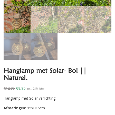
Hanglamp met Solar- Bol ||
Naturel.
Oorspronkelijke
Huidige
€
12,95
€
8,95
incl. 21% btw
prijs
prijs
Hanglamp met Solar verlichting.
was:
is:
€12,95.
€8,95.
Afmetingen:
15xH15cm.