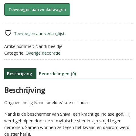
Heilige
A
Toevoegen aan winkelwagen
Indiase
l
Nandi.
t
aantal
e
r
Toevoegen aan verlanglijst
n
Artikelnummer:
Nandi-beeldje
a
Categorie:
Overige decoratie
t
i
v
e
Beschrijving
Beoordelingen (0)
:
Beschrijving
Origineel heilig Nandi beeldje/ koe uit India.
Nandi is de beschermer van Shiva, een krachtige Indiase god. Hij
werd geholpen door deze mythische stier in zijn strijd tegen
demonen. Samen wonnen ze tegen het kwaad en daarom werd
de stier heilig.