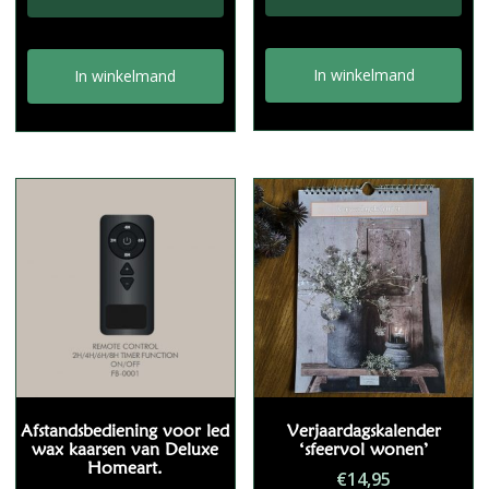
€5,95.
€2,95.
In winkelmand
In winkelmand
Afstandsbediening voor led
Verjaardagskalender
wax kaarsen van Deluxe
‘sfeervol wonen’
Homeart.
€
14,95