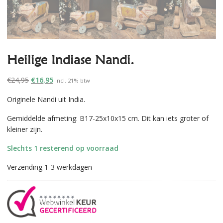
Heilige Indiase Nandi.
Oorspronkelijke
Huidige
€
24,95
€
16,95
incl. 21% btw
prijs
prijs
Originele Nandi uit India.
was:
is:
€24,95.
€16,95.
Gemiddelde afmeting: B17-25x10x15 cm. Dit kan iets groter of
kleiner zijn.
Slechts 1 resterend op voorraad
Verzending 1-3 werkdagen