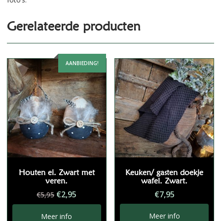
Gerelateerde producten
AANBIEDING!
Houten ei. Zwart met
Keuken/ gasten doekje
veren.
wafel. Zwart.
Oorspronkelijke
Huidige
€
2,95
€
7,95
€
5,95
prijs
prijs
was:
is:
Meer info
Meer info