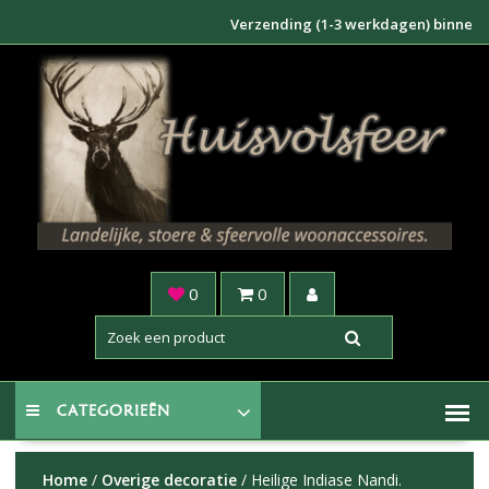
Doorgaan
Verzending (1-3 werkdagen) binnen NL €6,
naar
inhoud
0
0
CATEGORIEËN
Home
/
Overige decoratie
/ Heilige Indiase Nandi.