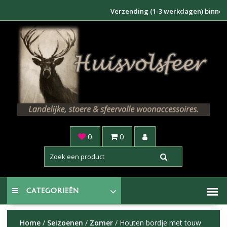
Doorgaan
Verzending (1-3 werkdagen) binnen NL €6
naar
inhoud
0
0
CATEGORIEËN
Home
/
Seizoenen
/
Zomer
/ Houten bordje met touw