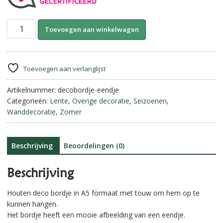
Houten
A
Toevoegen aan winkelwagen
bordje
l
met
t
touw
e
||
r
Toevoegen aan verlanglijst
Eendje.
n
aantal
Artikelnummer:
decobordje-eendje
a
Categorieën:
Lente
,
Overige decoratie
,
Seizoenen
,
t
Wanddecoratie
,
Zomer
i
v
e
:
Beschrijving
Beoordelingen (0)
Beschrijving
Houten deco bordje in A5 formaat met touw om hem op te
kunnen hangen.
Het bordje heeft een mooie afbeelding van een eendje.