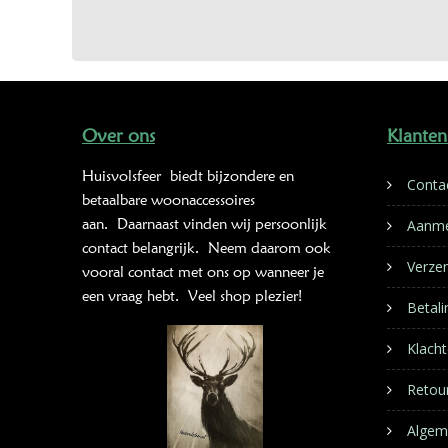
Over ons
Klanten
Huisvolsfeer
biedt bijzondere en
Conta
betaalbare woonaccessoires
aan. Daarnaast vinden wij persoonlijk
Aanme
contact belangrijk. Neem daarom ook
Verze
vooral contact met ons op wanneer je
een vraag hebt. Veel shop plezier!
Betal
Klacht
Retou
Algem