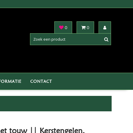
0
0
FORMATIE
CONTACT
t touw || Kerstengelen.