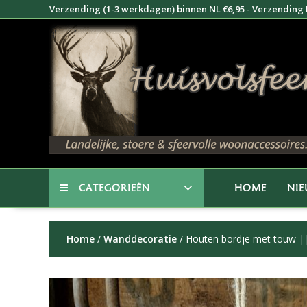
Doorgaan
Verzending (1-3 werkdagen) binnen NL €6,95 - Verzending B
naar
inhoud
CATEGORIEËN
HOME
NI
Home
/
Wanddecoratie
/ Houten bordje met touw ||