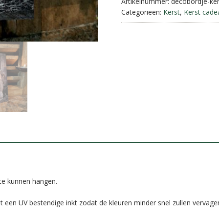
aantal
Artikelnummer:
decobordje-ke
Categorieën:
Kerst
,
Kerst cade
te kunnen hangen.
 een UV bestendige inkt zodat de kleuren minder snel zullen vervage