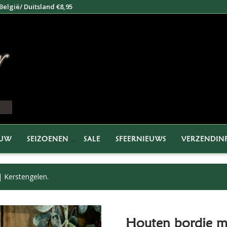
elgië/ Duitsland €8,95
EUW
SEIZOENEN
SALE
SFEERNIEUWS
VERZENDIN
 Kerstengelen.
Houten bordje me