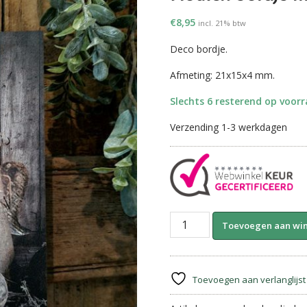
€
8,95
incl. 21% btw
Deco bordje.
Afmeting: 21x15x4 mm.
Slechts 6 resterend op voor
Verzending 1-3 werkdagen
Houten
Toevoegen aan wi
bordje
met
touw
||
Toevoegen aan verlanglijst
Kerstengelen.