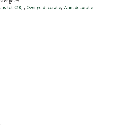
rstengelen
a
aus tot €10,-
,
Overige decoratie
,
Wanddecoratie
t
i
v
e
:
n.