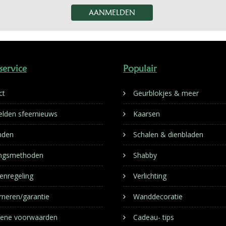
service
Populair
ct
Geurblokjes & meer
lden sfeernieuws
Kaarsen
nden
Schalen & dienbladen
ingsmethoden
Shabby
enregeling
Verlichting
rneren/garantie
Wanddecoratie
ene voorwaarden
Cadeau- tips