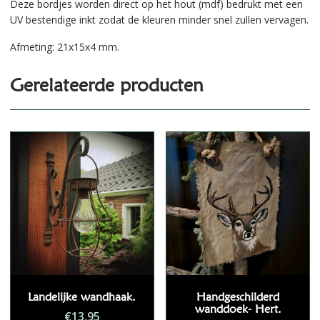
Deze bordjes worden direct op het hout (mdf) bedrukt met een
UV bestendige inkt zodat de kleuren minder snel zullen vervagen.
Afmeting: 21x15x4 mm.
Gerelateerde producten
Landelijke wandhaak.
Handgeschilderd
wanddoek- Hert.
€
13,95