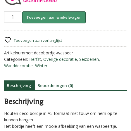
Houten
A
Toevoegen aan winkelwagen
bordje
l
met
t
touw.
e
Wasbeer.
r
Toevoegen aan verlanglijst
aantal
n
Artikelnummer:
decobordje-wasbeer
a
Categorieën:
Herfst
,
Overige decoratie
,
Seizoenen
,
t
Wanddecoratie
,
Winter
i
v
e
:
Beschrijving
Beoordelingen (0)
Beschrijving
Houten deco bordje in A5 formaat met touw om hem op te
kunnen hangen.
Het bordje heeft een mooie afbeelding van een wasbeertje.