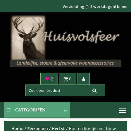
Doorgaan
Verzending (1-3 werkdagen) binnen NL €6
naar
inhoud
2
0
CATEGORIEËN
Home
/
Seizoenen
/
Herfst
/ Houten bordje met touw.