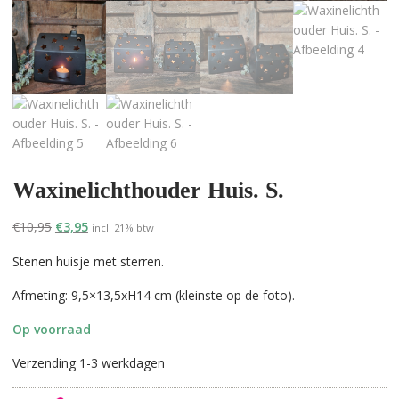
Waxinelichthouder Huis. S.
Oorspronkelijke
Huidige
€
10,95
€
3,95
incl. 21% btw
prijs
prijs
Stenen huisje met sterren.
was:
is:
€10,95.
€3,95.
Afmeting: 9,5×13,5xH14 cm (kleinste op de foto).
Op voorraad
Verzending 1-3 werkdagen