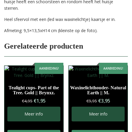
huisje heeft een schoorsteen en rondom heeft het huisje
sterren.
Heel sfeervol met een (led wax waxinelichtje) kaarsje er in.
Afmeting: 9,5×13,5xH14 cm (kleinste op de foto).
Gerelateerde producten
AANBIEDING!
AANBIEDING!
Tealight cups- Part of the
Waxinelichthouder- Natural
Tree. Gold || Brynxz.
Earth || M.
Oorspronkelijke
Huidige
Oorspronkelij
Huidige
€
1,95
€
3,95
€
4,95
€
9,95
prijs
prijs
prijs
prijs
was:
is:
was:
is:
Meer info
Meer info
€4,95.
€1,95.
€9,95.
€3,95.