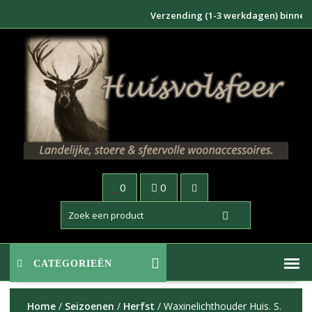
Doorgaan
Verzending (1-3 werkdagen) binnen NL €
naar
inhoud
0
0
CATEGORIEËN
Home
/
Seizoenen
/
Herfst
/ Waxinelichthouder Huis. S.