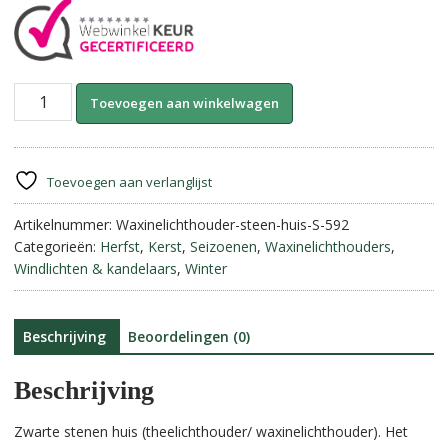
Waxinelichthouder
A
Toevoegen aan winkelwagen
Huis.
l
S.
t
aantal
e
r
Toevoegen aan verlanglijst
n
Artikelnummer:
Waxinelichthouder-steen-huis-S-592
a
Categorieën:
Herfst
,
Kerst
,
Seizoenen
,
Waxinelichthouders
,
t
Windlichten & kandelaars
,
Winter
i
v
e
:
Beschrijving
Beoordelingen (0)
Beschrijving
Zwarte stenen huis (theelichthouder/ waxinelichthouder). Het