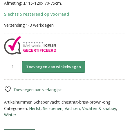
Afmeting; ±115-120x 70-75cm.
Slechts 5 resterend op voorraad
Verzending 1-3 werkdagen
IJslands
A
Toevoegen aan winkelwagen
schapenvacht.
l
Chestnut
t
Brown-
e
Brisa.
r
Toevoegen aan verlanglijst
aantal
n
Artikelnummer:
Schapenvacht_chestnut-brisa-brown-ong
a
Categorieën:
Herfst
,
Seizoenen
,
Vachten
,
Vachten & shabby
,
t
Winter
i
v
e