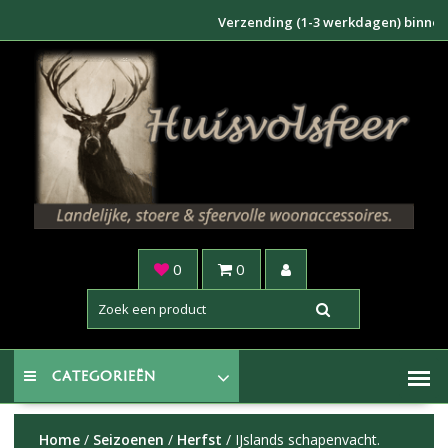
Doorgaan
Verzending (1-3 werkdagen) binnen NL €6
naar
inhoud
0
0
CATEGORIEËN
Home
/
Seizoenen
/
Herfst
/ IJslands schapenvacht.