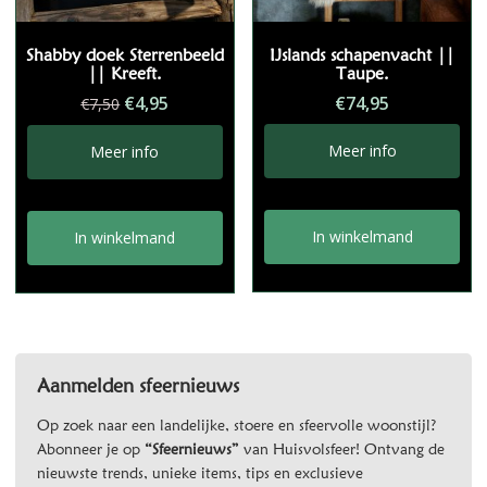
Shabby doek Sterrenbeeld
IJslands schapenvacht ||
|| Kreeft.
Taupe.
Oorspronkelijke
Huidige
€
4,95
€
74,95
€
7,50
prijs
prijs
was:
is:
Meer info
Meer info
€7,50.
€4,95.
In winkelmand
In winkelmand
Aanmelden sfeernieuws
Op zoek naar een landelijke, stoere en sfeervolle woonstijl?
Abonneer je op
“Sfeernieuws”
van Huisvolsfeer! Ontvang de
nieuwste trends, unieke items, tips en exclusieve