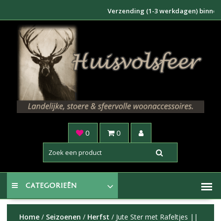
Doorgaan
Verzending (1-3 werkdagen) binnen NL €6
naar
inhoud
0
0
CATEGORIEËN
Home
/
Seizoenen
/
Herfst
/ Jute Ster met Rafeltjes ||