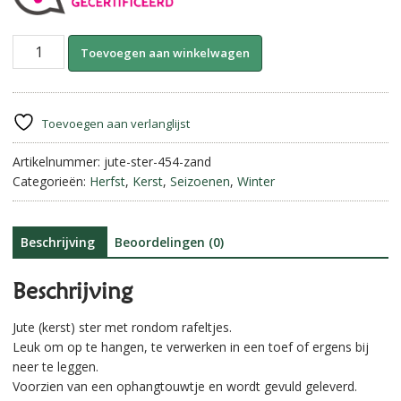
Jute
A
Toevoegen aan winkelwagen
Ster
l
met
t
Rafeltjes
e
||
r
Toevoegen aan verlanglijst
Zand.
n
aantal
Artikelnummer:
jute-ster-454-zand
a
Categorieën:
Herfst
,
Kerst
,
Seizoenen
,
Winter
t
i
v
e
Beschrijving
Beoordelingen (0)
:
Beschrijving
Jute (kerst) ster met rondom rafeltjes.
Leuk om op te hangen, te verwerken in een toef of ergens bij
neer te leggen.
Voorzien van een ophangtouwtje en wordt gevuld geleverd.