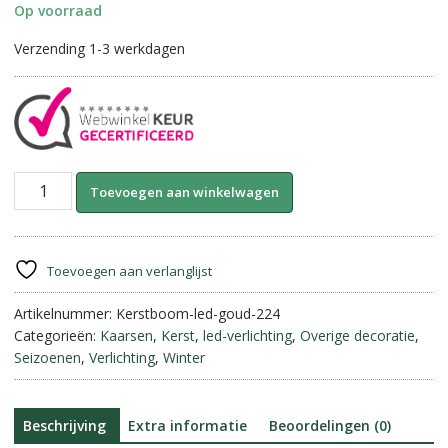
Op voorraad
Verzending 1-3 werkdagen
Kerstboom
A
Toevoegen aan winkelwagen
Kaars
l
met
t
LED
e
&
r
Toevoegen aan verlanglijst
Timer
n
||
Artikelnummer:
Kerstboom-led-goud-224
a
Goud.
Categorieën:
Kaarsen
,
Kerst
,
led-verlichting
,
Overige decoratie
,
t
aantal
Seizoenen
,
Verlichting
,
Winter
i
v
e
:
Beschrijving
Extra informatie
Beoordelingen (0)