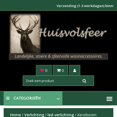
Doorgaan
Verzending (1-3 werkdagen) binnen NL €6,
naar
inhoud
0
0
CATEGORIEËN
Home
/
Verlichting
/
led-verlichting
/ Kerstboom