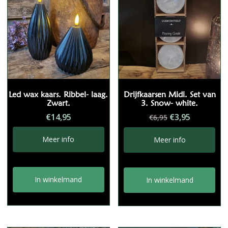
Led wax kaars. Ribbel- laag.
Drijfkaarsen Midi. Set van
Zwart.
3. Snow- white.
Oorspronkelij
Huidige
€
14,95
€
3,95
€
6,95
prijs
prijs
was:
is:
Meer info
Meer info
€6,95.
€3,95.
In winkelmand
In winkelmand