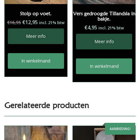
Stolp op voet.
Vers gedroogde Tillandsia in
bakje.
Oorspronkelijke
Huidige
€
12,95
€
16,95
incl. 21% btw
€
4,95
incl. 21% btw
prijs
prijs
was:
is:
Meer info
Meer info
€16,95.
€12,95.
In winkelmand
In winkelmand
Gerelateerde producten
AANBIEDING!