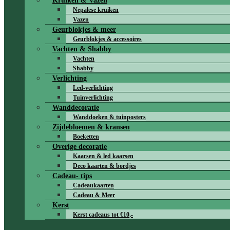
Kruiken & Vazen
Nepalese kruiken
Vazen
Geurblokjes & meer
Geurblokjes & accessoires
Vachten & Shabby
Vachten
Shabby
Verlichting
Led-verlichting
Tuinverlichting
Wanddecoratie
Wanddoeken & tuinposters
Zijdebloemen & kransen
Boeketten
Overige decoratie
Kaarsen & led kaarsen
Deco kaarten & bordjes
Cadeau- tips
Cadeaukaarten
Cadeau & Meer
Kerst
Kerst cadeaus tot €10,-