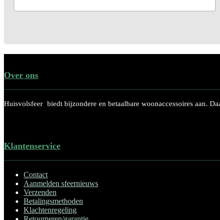
Over ons
Huisvolsfeer
biedt bijzondere en betaalbare woonaccessoires aan. Daa
Klantenservice
Contact
Aanmelden sfeernieuws
Verzenden
Betalingsmethoden
Klachtenregeling
Retourneren/garantie