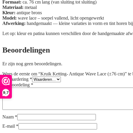
Formaat:
ca. 76 cm lang (van sluiting tot sluiting)
Materiaal:
metaal
Kleur:
antique brons
Model:
wave lace – soepel vallend, licht opengewerkt
Afwerking:
handgemaakt — kleine variaties in vorm en tint horen bij
Let op: kleur en patina kunnen verschillen door de handgemaakte afw
Beoordelingen
Er zijn nog geen beoordelingen.
Wees de eerste om “Kruik Ketting- Antique Wave Lace (±76 cm)” te
Je waardering
*
Je beoordeling
*
9,7
Naam
*
E-mail
*