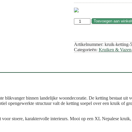
Kruik
Toevoegen aan winke
Ketting-
Antique
Wave
Lace
Artikelnummer:
kruik-ketting-
(±76
Categorieën:
Kruiken & Vazen
cm)
aantal
te blikvanger binnen landelijke woondecoratie. De ketting bestaat uit 
el opengewerkte structuur valt de ketting soepel over een kruik of gro
ct voor stoere, karaktervolle interieurs. Mooi op een XL Nepalese kruik