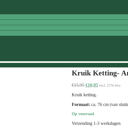
Kruik Ketting- A
Oorspronkelijke
Huidige
€
15,95
€
10,95
incl. 21% btw
prijs
prijs
Kruik ketting.
was:
is:
€15,95.
€10,95.
Formaat:
ca. 76 cm (van sluitin
Op voorraad
Verzending 1-3 werkdagen