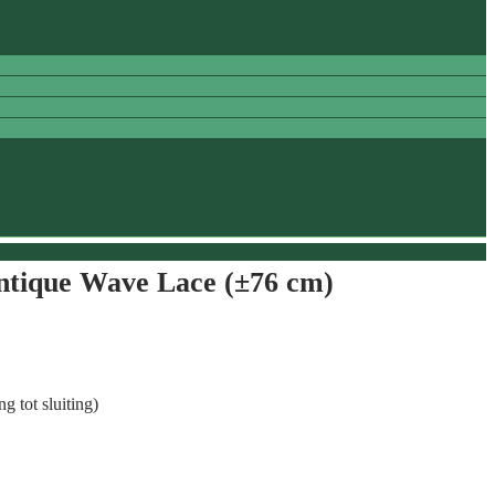
ntique Wave Lace (±76 cm)
g tot sluiting)