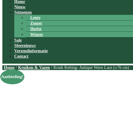
Home
Nieuw
Seizoenen
Lente
Zomer
Herfst
Winter
Sale
Sfeernieuws
Verzendinformatie
Contact
Home
/
Kruiken & Vazen
/ Kruik Ketting- Antique Wave Lace (±76 cm)
Aanbieding!