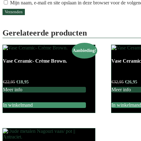
Mijn naam, e-mail en site opslaan in deze browser voor de volgend
Gerelateerde producten
Aanbieding!
Vase Ceramic- Crème Brown.
Vase Ceramic-
Oorspronkelijke
Huidige
Oorspron
H
€
22,95
€
18,95
€
32,95
€
26,95
prijs
prijs
prijs
pr
Meer info
Meer info
was:
is:
was:
is
€22,95.
€18,95.
€32,95.
€2
In winkelmand
In winkelman