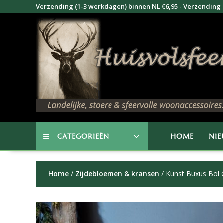
Doorgaan
Verzending (1-3 werkdagen) binnen NL €6,95 - Verzending B
naar
inhoud
CATEGORIEËN
HOME
NI
Home
/
Zijdebloemen & kransen
/ Kunst Buxus Bol 