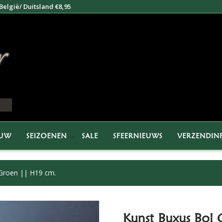
elgië/ Duitsland €8,95
EUW
SEIZOENEN
SALE
SFEERNIEUWS
VERZENDIN
Groen || H19 cm.
Kunst Buxus Bol 