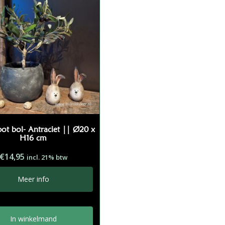
pot bol- Antraciet || Ø20 x
H16 cm
€
14,95
incl. 21% btw
Meer info
In winkelmand