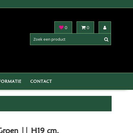
0
0
FORMATIE
CONTACT
Groen || H19 cm.