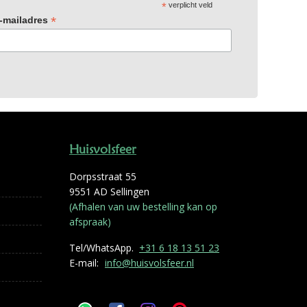
*
verplicht veld
*
-mailadres
Huisvolsfeer
Dorpsstraat 55
9551 AD Sellingen
(Afhalen van uw bestelling kan op
afspraak)
Tel/WhatsApp.
+31 6 18 13 51 23
E-mail:
info@huisvolsfeer.nl