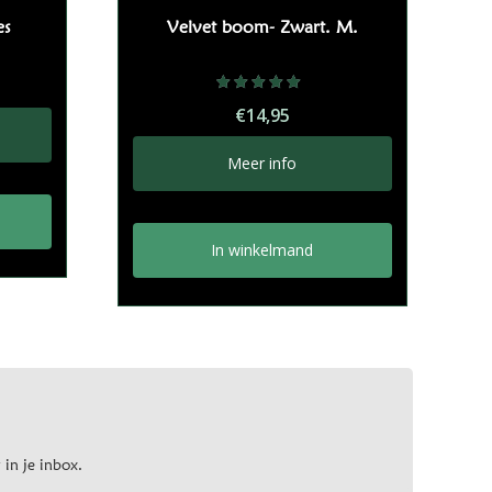
es
Velvet boom- Zwart. M.
Gewaardeerd
€
14,95
5.00
uit 5
Meer info
In winkelmand
 in je inbox.