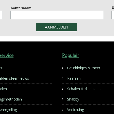
E
Achternaam
service
Populair
ct
Geurblokjes & meer
lden sfeernieuws
Kaarsen
nden
Schalen & dienbladen
ingsmethoden
Shabby
enregeling
Verlichting