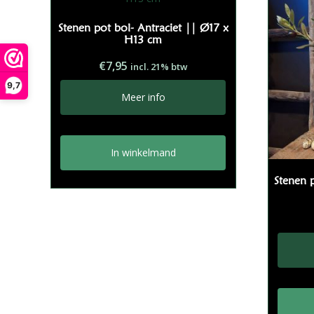
Stenen pot bol- Antraciet || Ø17 x
H13 cm
€
7,95
incl. 21% btw
9,7
Meer info
In winkelmand
Stenen 