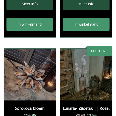
Meer info
Meer info
In winkelmand
In winkelmand
AANBIEDING!
Sororoca bloem
Lunaria- Zijdetak || Roze.
Oorspronkelij
Huidige
€
16,95
€
2,95
€
5,95