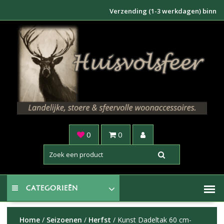
Doorgaan
Verzending (1-3 werkdagen) binnen NL €
naar
inhoud
0
0
CATEGORIEËN
Home
/
Seizoenen
/
Herfst
/ Kunst Dadeltak 60 cm-