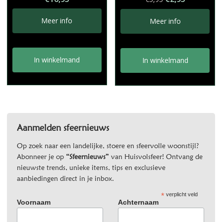
prijs
prijs
was:
is:
Meer info
Meer info
€5,95.
€2,95.
In winkelmand
In winkelmand
Aanmelden sfeernieuws
Op zoek naar een landelijke, stoere en sfeervolle woonstijl?
Abonneer je op
“Sfeernieuws”
van Huisvolsfeer! Ontvang de
nieuwste trends, unieke items, tips en exclusieve
aanbiedingen direct in je inbox.
*
verplicht veld
Voornaam
Achternaam