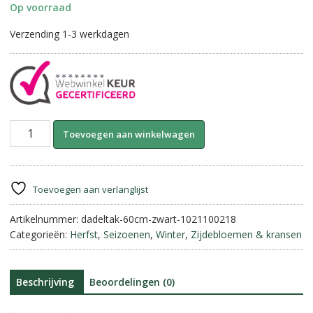
Op voorraad
Verzending 1-3 werkdagen
Kunst
A
Toevoegen aan winkelwagen
Dadeltak
l
60
t
cm-
e
Paars/
r
Toevoegen aan verlanglijst
Zwart
n
(ingedroogd)
Artikelnummer:
dadeltak-60cm-zwart-1021100218
a
aantal
Categorieën:
Herfst
,
Seizoenen
,
Winter
,
Zijdebloemen & kransen
t
i
v
e
Beschrijving
Beoordelingen (0)
: