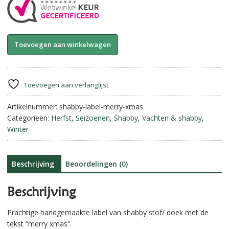
Label
A
Toevoegen aan winkelwagen
van
l
Shabby
t
stof
e
||
r
Toevoegen aan verlanglijst
Merry
n
Xmas.
Artikelnummer:
shabby-label-merry-xmas
a
aantal
Categorieën:
Herfst
,
Seizoenen
,
Shabby
,
Vachten & shabby
,
t
Winter
i
v
e
:
Beschrijving
Beoordelingen (0)
Beschrijving
Prachtige handgemaakte label van shabby stof/ doek met de
tekst “
merry xmas
“.