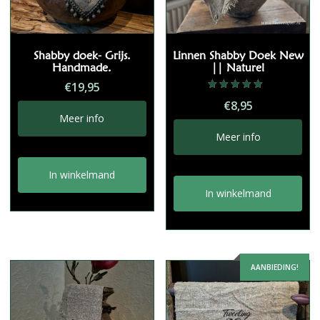
Shabby doek- Grijs.
Linnen Shabby Doek New
Handmade.
|| Naturel
€
19,95
Gewaardeerd
€
8,95
5.00
uit 5
Meer info
Meer info
In winkelmand
In winkelmand
AANBIEDING!