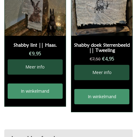
Shabby lint || Haas.
Shabby doek Sterrenbeeld
|| Tweeling
€
9,95
Oorspronkelij
Huidige
€
4,95
€
7,50
prijs
prijs
Meer info
was:
is:
Meer info
€7,50.
€4,95.
In winkelmand
In winkelmand