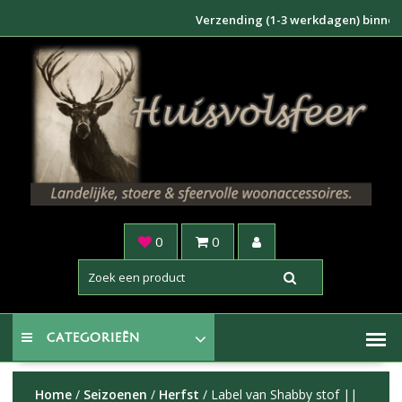
Doorgaan
Verzending (1-3 werkdagen) binnen NL €
naar
inhoud
0
0
CATEGORIEËN
Home
/
Seizoenen
/
Herfst
/ Label van Shabby stof ||