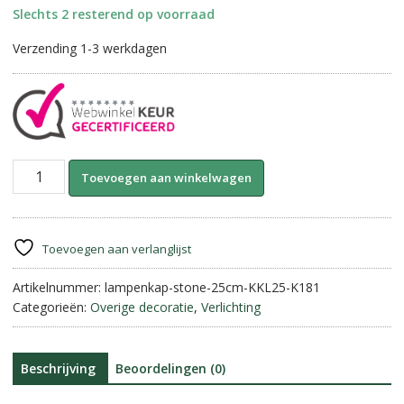
Slechts 2 resterend op voorraad
Verzending 1-3 werkdagen
Lampenkap
A
Toevoegen aan winkelwagen
Kiss
l
Stone
t
||
e
Rond
r
Toevoegen aan verlanglijst
25
n
cm.
Artikelnummer:
lampenkap-stone-25cm-KKL25-K181
a
aantal
Categorieën:
Overige decoratie
,
Verlichting
t
i
v
e
Beschrijving
Beoordelingen (0)
: