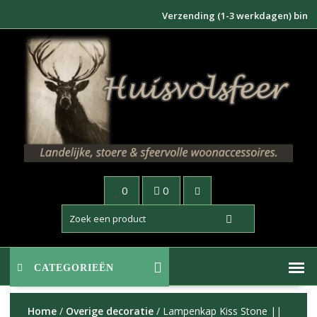
Doorgaan
Verzending (1-3 werkdagen) binnen NL
naar
inhoud
0
0
CATEGORIEËN
Home
/
Overige decoratie
/ Lampenkap Kiss Stone ||