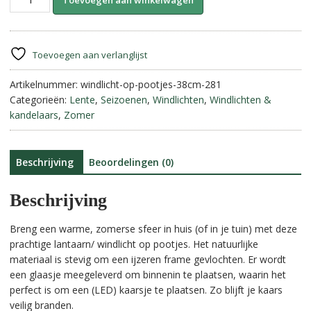
Toevoegen aan winkelwagen
op
l
pootjes
t
-
e
38
r
Toevoegen aan verlanglijst
cm.
n
aantal
Artikelnummer:
windlicht-op-pootjes-38cm-281
a
Categorieën:
Lente
,
Seizoenen
,
Windlichten
,
Windlichten &
t
kandelaars
,
Zomer
i
v
e
:
Beschrijving
Beoordelingen (0)
Beschrijving
Breng een warme, zomerse sfeer in huis (of in je tuin) met deze
prachtige lantaarn/ windlicht op pootjes. Het natuurlijke
materiaal is stevig om een ijzeren frame gevlochten. Er wordt
een glaasje meegeleverd om binnenin te plaatsen, waarin het
perfect is om een (LED) kaarsje te plaatsen. Zo blijft je kaars
veilig branden.