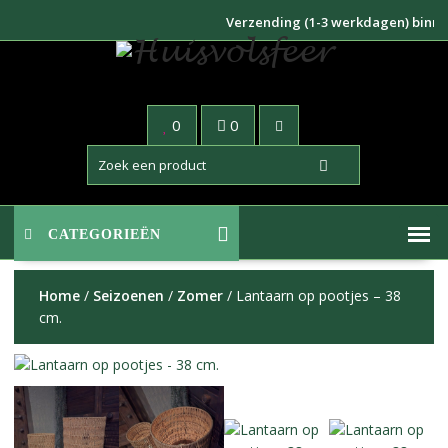
Doorgaan
Verzending (1-3 werkdagen) binnen N
naar
inhoud
0
0
CATEGORIEËN
Home
/
Seizoenen
/
Zomer
/ Lantaarn op pootjes – 38
cm.