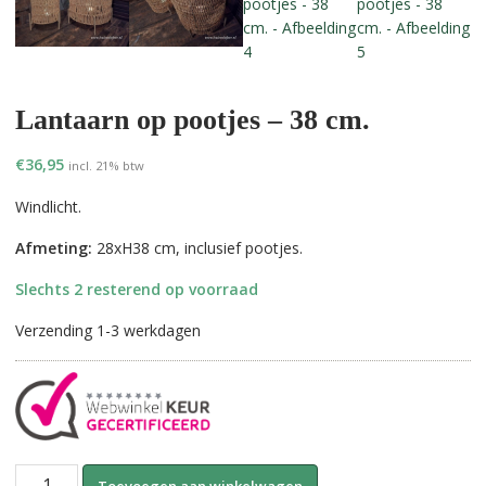
Lantaarn op pootjes – 38 cm.
€
36,95
incl. 21% btw
Windlicht.
Afmeting:
28xH38 cm, inclusief pootjes.
Slechts 2 resterend op voorraad
Verzending 1-3 werkdagen
Lantaarn
A