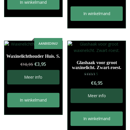
In winkelmand
In winkelmand
AANBIEDING!
Waxinelichthouder Huis. S.
Glashaak voor groot
Oorspronkelijke
Huidige
€
3,95
€
10,95
waxinelicht. Zwart-roest.
prijs
prijs
was:
is:
Meer info
Gewaardeerd
€10,95.
€3,95.
€
6,95
5.00
uit 5
Meer info
In winkelmand
In winkelmand