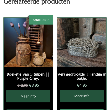
Gerelateerde producten
AANBIEDING!
Boeketje van 5 tulpen ||
Vers gedroogde Tillandsia in
Purple Grey.
bakje.
Oorspronkelijke
Huidige
€
8,95
€
4,95
€
12,95
prijs
prijs
was:
is:
Meer info
Meer info
€12,95.
€8,95.