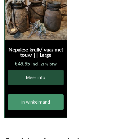
Nepalese kruik/ vaas met
touw || Large
€
49,95
incl. 21% btw
Meer info
In winkelmand