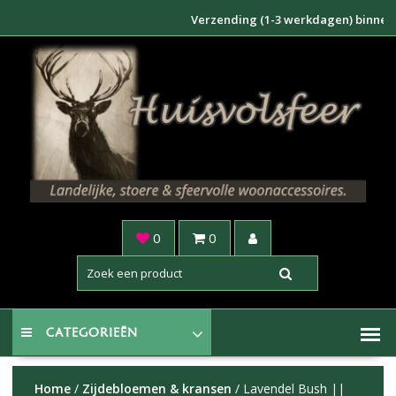
Doorgaan
Verzending (1-3 werkdagen) binnen NL €6
naar
inhoud
0
0
CATEGORIEËN
Home
/
Zijdebloemen & kransen
/ Lavendel Bush ||