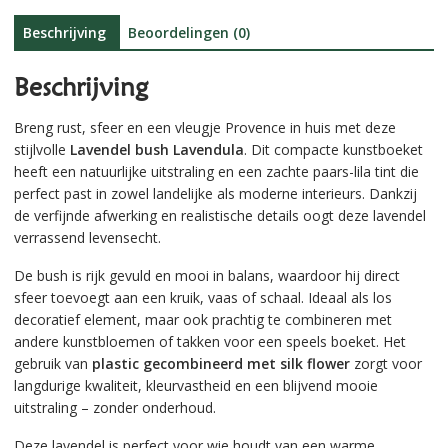
v
e
Beschrijving
Beoordelingen (0)
:
Beschrijving
Breng rust, sfeer en een vleugje Provence in huis met deze
stijlvolle
Lavendel bush Lavendula
. Dit compacte kunstboeket
heeft een natuurlijke uitstraling en een zachte paars-lila tint die
perfect past in zowel landelijke als moderne interieurs. Dankzij
de verfijnde afwerking en realistische details oogt deze lavendel
verrassend levensecht.
De bush is rijk gevuld en mooi in balans, waardoor hij direct
sfeer toevoegt aan een kruik, vaas of schaal. Ideaal als los
decoratief element, maar ook prachtig te combineren met
andere kunstbloemen of takken voor een speels boeket. Het
gebruik van
plastic gecombineerd met silk flower
zorgt voor
langdurige kwaliteit, kleurvastheid en een blijvend mooie
uitstraling – zonder onderhoud.
Deze lavendel is perfect voor wie houdt van een warme,