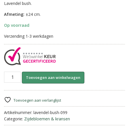
Lavendel bush.
Afmeting:
±24 cm.
Op voorraad
Verzending 1-3 werkdagen
Lavendel
A
Toevoegen aan winkelwagen
Bush
l
||
t
Lavendula
e
aantal
r
Toevoegen aan verlanglijst
n
Artikelnummer:
lavendel-bush-099
a
Categorie:
Zijdebloemen & kransen
t
i