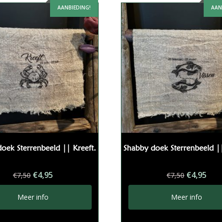
AANBIEDING!
AAN
oek Sterrenbeeld || Kreeft.
Shabby doek Sterrenbeeld ||
Oorspronkelijke
Huidige
Oorspron
Hui
€
4,95
€
4,95
€
7,50
€
7,50
prijs
prijs
prijs
prij
was:
is:
was:
is:
Meer info
Meer info
€7,50.
€4,95.
€7,50.
€4,9