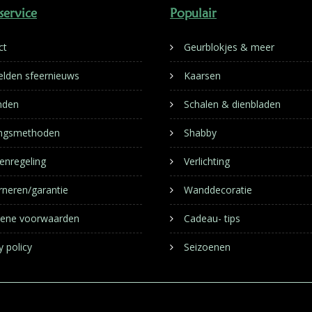
service
Populair
ct
Geurblokjes & meer
lden sfeernieuws
Kaarsen
nden
Schalen & dienbladen
ingsmethoden
Shabby
enregeling
Verlichting
rneren/garantie
Wanddecoratie
ene voorwaarden
Cadeau- tips
y policy
Seizoenen