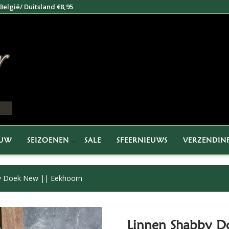
elgië/ Duitsland €8,95
EUW
SEIZOENEN
SALE
SFEERNIEUWS
VERZENDIN
y Doek New || Eekhoorn
Linnen Shabby D