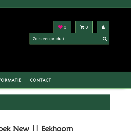
0
0
FORMATIE
CONTACT
oek New || Eekhoorn