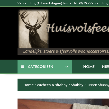
Doorgaan
Verzending (1-3 werkdagen) binnen NL €6,95 - Verzending B
naar
inhoud
CATEGORIEËN
HOME
NI
Home
/
Vachten & shabby
/
Shabby
/ Linnen Shabb