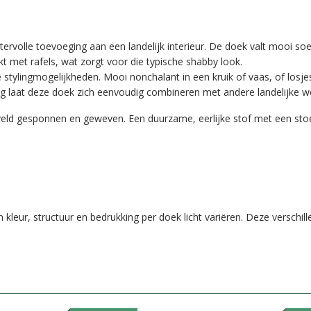
ervolle toevoeging aan een landelijk interieur. De doek valt mooi soep
rkt met rafels, wat zorgt voor die typische shabby look.
e stylingmogelijkheden. Mooi nonchalant in een kruik of vaas, of losje
aling laat deze doek zich eenvoudig combineren met andere landelijke 
veld gesponnen en geweven. Een duurzame, eerlijke stof met een stoe
 kleur, structuur en bedrukking per doek licht variëren. Deze verschil