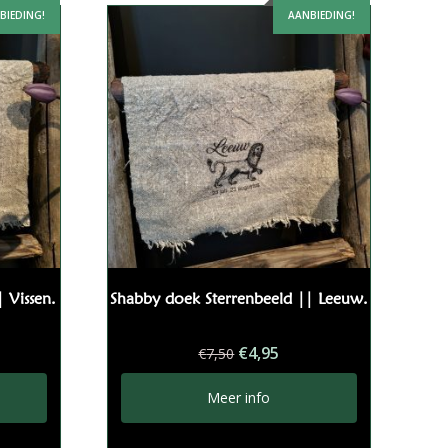
BIEDING!
AANBIEDING!
 Vissen.
Shabby doek Sterrenbeeld || Leeuw.
kelijke
dige
Oorspronkelijke
Huidige
€
4,95
€
7,50
s
prijs
prijs
was:
is:
Meer info
5.
€7,50.
€4,95.