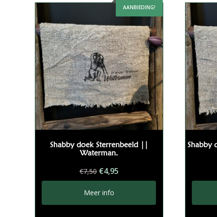
AANBIEDING!
Shabby doek Sterrenbeeld ||
Shabby d
Waterman.
Oorspronkelijke
Huidige
€
4,95
€
7,50
prijs
prijs
was:
is:
Meer info
€7,50.
€4,95.