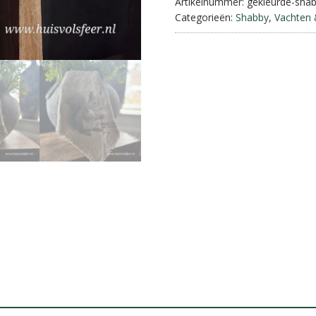
aantal
Artikelnummer:
gekleurde-sha
Categorieën:
Shabby
,
Vachten 