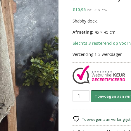
€
10,95
incl. 21% btw
Shabby doek.
Afmeting:
45 × 45 cm
Slechts 3 resterend op voor
Verzending 1-3 werkdagen
Linnen
Toevoegen aan wi
Shabby
Doek
New
||
Toevoegen aan verlanglijst
Eekhoorn