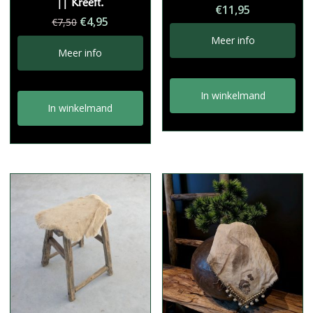
|| Kreeft.
€
11,95
Oorspronkelijke
Huidige
€
4,95
€
7,50
prijs
prijs
Meer info
was:
is:
Meer info
€7,50.
€4,95.
In winkelmand
In winkelmand