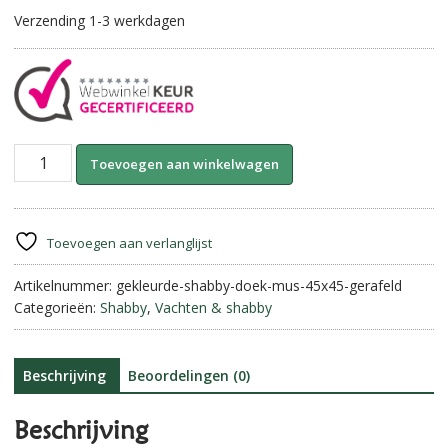
Verzending 1-3 werkdagen
Linnen
A
Toevoegen aan winkelwagen
Shabby
l
Doek
t
New
e
||
r
Toevoegen aan verlanglijst
Mus
n
aantal
Artikelnummer:
gekleurde-shabby-doek-mus-45x45-gerafeld
a
Categorieën:
Shabby
,
Vachten & shabby
t
i
v
e
Beschrijving
Beoordelingen (0)
:
Beschrijving