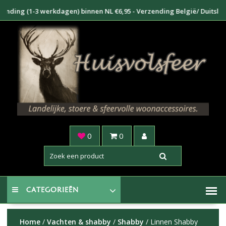
Doorgaan
ing (1-3 werkdagen) binnen NL €6,95 - Verzending België/ Duitsland €8
naar
inhoud
0
0
CATEGORIEËN
Home
/
Vachten & shabby
/
Shabby
/ Linnen Shabby