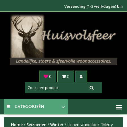
Doorgaan
Verzending (1-3 werkdagen) binnen NL
naar
inhoud
0
0
CATEGORIEËN
Home
/
Seizoenen
/
Winter
/ Linnen wanddoek “Merry