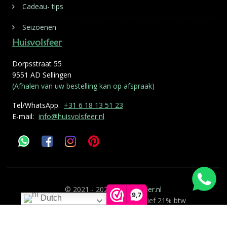
Cadeau- tips
Seizoenen
Huisvolsfeer
Dorpsstraat 55
9551 AD Sellingen
(Afhalen van uw bestelling kan op afspraak)
Tel/WhatsApp.
+31 6 18 13 51 23
E-mail:
info@huisvolsfeer.nl
© 2021 - 2026
Huisvolsfeer.nl
9,7
Dutch
Alle genoemde prijzen zijn inclusief 21% btw
Deze website is gemaakt door
0599 ICT