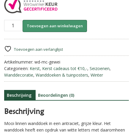
Linnen
A
Toevoegen aan winkelwagen
wanddoek
l
"Merry
t
Christmas"
e
gewei.
r
Toevoegen aan verlanglijst
Small.
n
aantal
Artikelnummer:
wd-mc-gewei
a
Categorieën:
Kerst
,
Kerst cadeaus tot €10,-
,
Seizoenen
,
t
Wanddecoratie
,
Wanddoeken & tuinposters
,
Winter
i
v
e
:
Beschrijving
Beoordelingen (0)
Beschrijving
Mooi linnen wanddoek in een antraciet, grijze kleur. Het
wanddoek heeft een opdruk van witte letters met daaromheen