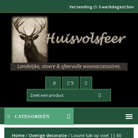
Doorgaan
Verzending (1-3 werkdagen) binnen N
naar
inhoud
0
5
CATEGORIEËN
Home
/
Overige decoratie
/ Louvre luik op voet || 60