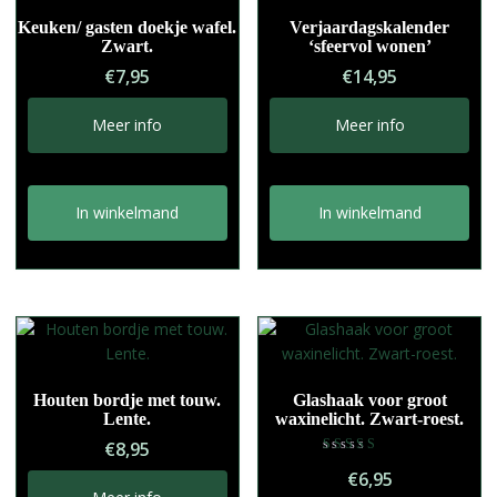
Keuken/ gasten doekje wafel.
Verjaardagskalender
Zwart.
‘sfeervol wonen’
€
7,95
€
14,95
Meer info
Meer info
In winkelmand
In winkelmand
Houten bordje met touw.
Glashaak voor groot
Lente.
waxinelicht. Zwart-roest.
€
8,95
Gewaardeerd
€
6,95
5.00
uit 5