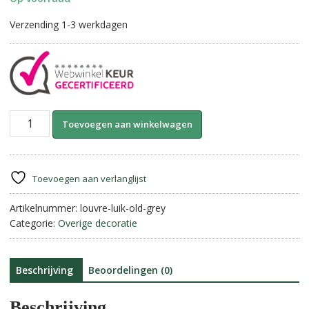
Verzending 1-3 werkdagen
Louvre
A
Toevoegen aan winkelwagen
luik
l
op
t
voet
e
||
r
Toevoegen aan verlanglijst
60
n
cm.
Artikelnummer:
louvre-luik-old-grey
a
aantal
Categorie:
Overige decoratie
t
i
v
e
Beschrijving
Beoordelingen (0)
:
Beschrijving