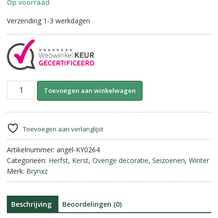
Op voorraad
Verzending 1-3 werkdagen
Lovely
A
Toevoegen aan winkelwagen
Angel
l
-
t
Jewel
e
||
r
Toevoegen aan verlanglijst
Brynxz.
n
aantal
Artikelnummer:
angel-KY0264
a
Categorieën:
Herfst
,
Kerst
,
Overige decoratie
,
Seizoenen
,
Winter
t
Merk:
Brynxz
i
v
e
:
Beschrijving
Beoordelingen (0)