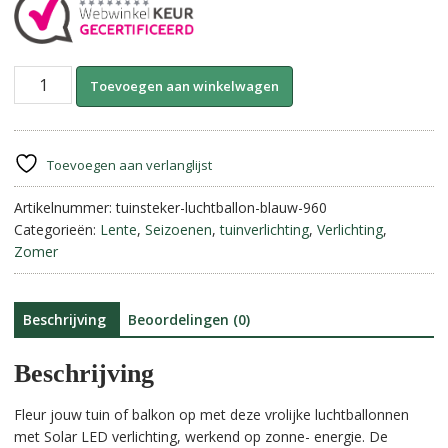
Luchtballon
A
Toevoegen aan winkelwagen
met
l
Vlameffect.
t
Solar
e
||
r
Toevoegen aan verlanglijst
Blauw.
n
aantal
Artikelnummer:
tuinsteker-luchtballon-blauw-960
a
Categorieën:
Lente
,
Seizoenen
,
tuinverlichting
,
Verlichting
,
t
Zomer
i
v
e
:
Beschrijving
Beoordelingen (0)
Beschrijving
Fleur jouw tuin of balkon op met deze vrolijke luchtballonnen
met Solar LED verlichting, werkend op zonne- energie. De