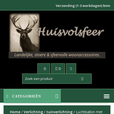
Doorgaan
Verzending (1-3 werkdagen) binnen NL 
naar
inhoud
0
0
CATEGORIEËN
Home
/
Verlichting
/
tuinverlichting
/ Luchtballon met