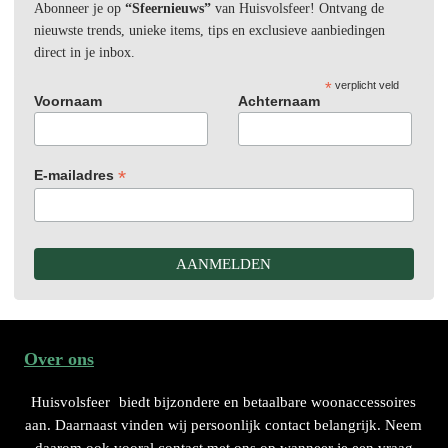
Abonneer je op
“Sfeernieuws”
van Huisvolsfeer! Ontvang de
nieuwste trends, unieke items, tips en exclusieve aanbiedingen
direct in je inbox.
*
verplicht veld
Voornaam
Achternaam
*
E-mailadres
Over ons
Huisvolsfeer
biedt bijzondere en betaalbare woonaccessoires
aan. Daarnaast vinden wij persoonlijk contact belangrijk. Neem