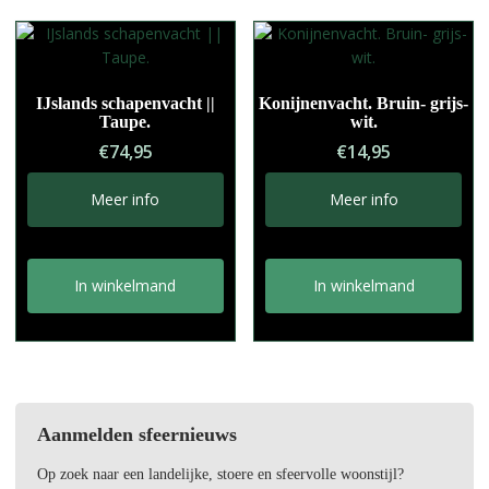
IJslands schapenvacht ||
Konijnenvacht. Bruin- grijs-
Taupe.
wit.
€
74,95
€
14,95
Meer info
Meer info
In winkelmand
In winkelmand
Aanmelden sfeernieuws
Op zoek naar een landelijke, stoere en sfeervolle woonstijl?