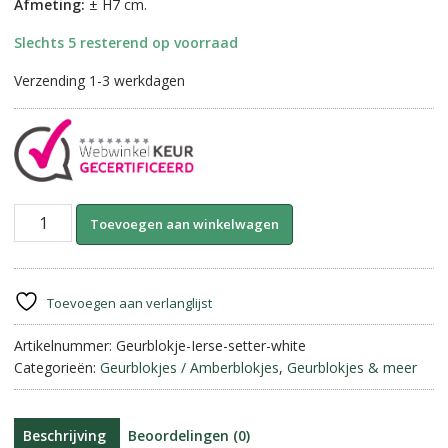
Afmeting:
± H7 cm.
Slechts 5 resterend op voorraad
Verzending 1-3 werkdagen
Marokkaanse
A
Toevoegen aan winkelwagen
Geurblokjes-
l
Ierse
t
Setter
e
||
r
Toevoegen aan verlanglijst
White
n
Musk.
Artikelnummer:
Geurblokje-Ierse-setter-white
a
aantal
Categorieën:
Geurblokjes / Amberblokjes
,
Geurblokjes & meer
t
i
v
e
Beschrijving
Beoordelingen (0)