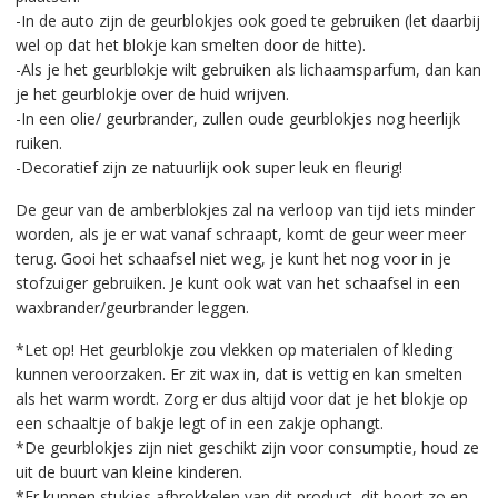
-In de auto zijn de geurblokjes ook goed te gebruiken (let daarbij
wel op dat het blokje kan smelten door de hitte).
-Als je het geurblokje wilt gebruiken als lichaamsparfum, dan kan
je het geurblokje over de huid wrijven.
-In een olie/ geurbrander, zullen oude geurblokjes nog heerlijk
ruiken.
-Decoratief zijn ze natuurlijk ook super leuk en fleurig!
De geur van de amberblokjes zal na verloop van tijd iets minder
worden, als je er wat vanaf schraapt, komt de geur weer meer
terug. Gooi het schaafsel niet weg, je kunt het nog voor in je
stofzuiger gebruiken. Je kunt ook wat van het schaafsel in een
waxbrander/geurbrander leggen.
*Let op! Het geurblokje zou vlekken op materialen of kleding
kunnen veroorzaken. Er zit wax in, dat is vettig en kan smelten
als het warm wordt. Zorg er dus altijd voor dat je het blokje op
een schaaltje of bakje legt of in een zakje ophangt.
*De geurblokjes zijn niet geschikt zijn voor consumptie, houd ze
uit de buurt van kleine kinderen.
*Er kunnen stukjes afbrokkelen van dit product, dit hoort zo en