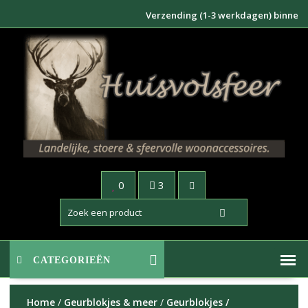
Doorgaan
Verzending (1-3 werkdagen) binnen NL €6
naar
inhoud
0
3
CATEGORIEËN
Home
/
Geurblokjes & meer
/
Geurblokjes /